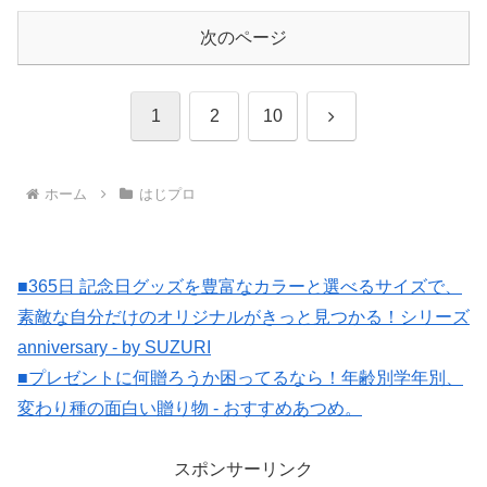
次のページ
次
1
2
10
へ
ホーム
はじプロ
■365日 記念日グッズを豊富なカラーと選べるサイズで、
素敵な自分だけのオリジナルがきっと見つかる！シリーズ
anniversary - by SUZURI
■プレゼントに何贈ろうか困ってるなら！年齢別学年別、
変わり種の面白い贈り物 - おすすめあつめ。
スポンサーリンク