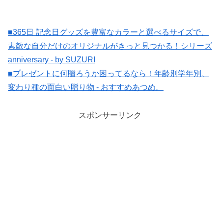
■365日 記念日グッズを豊富なカラーと選べるサイズで、
素敵な自分だけのオリジナルがきっと見つかる！シリーズ
anniversary - by SUZURI
■プレゼントに何贈ろうか困ってるなら！年齢別学年別、
変わり種の面白い贈り物 - おすすめあつめ。
スポンサーリンク