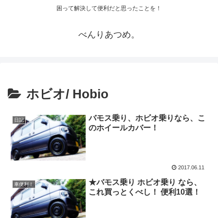
困って解決して便利だと思ったことを！
べんりあつめ。
ホビオ/ Hobio
バモス乗り、ホビオ乗りなら、こ
日記
のホイールカバー！
2017.06.11
★バモス乗り ホビオ乗り なら、
車便利！
これ買っとくべし！ 便利10選！