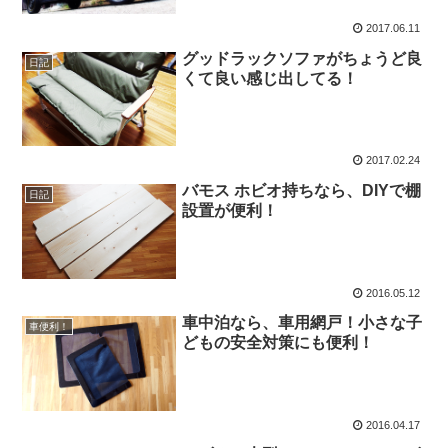
2017.06.11
グッドラックソファがちょうど良
日記
くて良い感じ出してる！
2017.02.24
バモス ホビオ持ちなら、DIYで棚
日記
設置が便利！
2016.05.12
車中泊なら、車用網戸！小さな子
車便利！
どもの安全対策にも便利！
2016.04.17