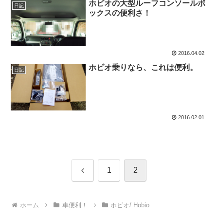
ホビオの大型ルーフコンソールボ
日記
ックスの便利さ！
2016.04.02
ホビオ乗りなら、これは便利。
日記
2016.02.01
前
1
2
へ
ホーム
車便利！
ホビオ/ Hobio