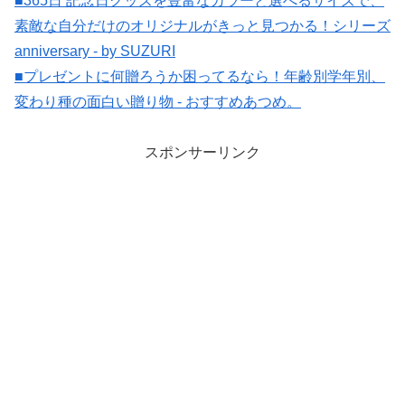
■365日 記念日グッズを豊富なカラーと選べるサイズで、
素敵な自分だけのオリジナルがきっと見つかる！シリーズ
anniversary - by SUZURI
■プレゼントに何贈ろうか困ってるなら！年齢別学年別、
変わり種の面白い贈り物 - おすすめあつめ。
スポンサーリンク