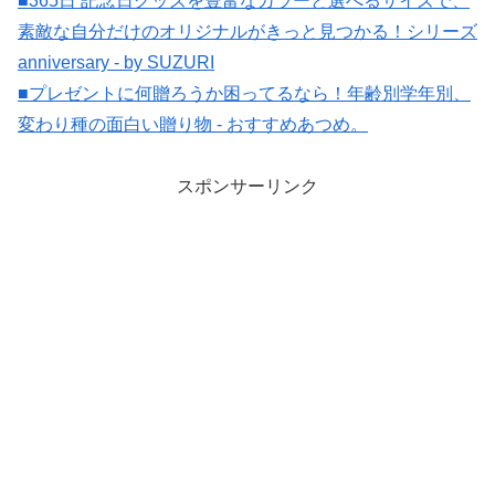
■365日 記念日グッズを豊富なカラーと選べるサイズで、
素敵な自分だけのオリジナルがきっと見つかる！シリーズ
anniversary - by SUZURI
■プレゼントに何贈ろうか困ってるなら！年齢別学年別、
変わり種の面白い贈り物 - おすすめあつめ。
スポンサーリンク