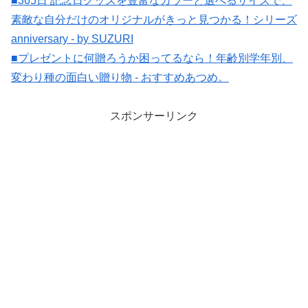
■365日 記念日グッズを豊富なカラーと選べるサイズで、
素敵な自分だけのオリジナルがきっと見つかる！シリーズ
anniversary - by SUZURI
■プレゼントに何贈ろうか困ってるなら！年齢別学年別、
変わり種の面白い贈り物 - おすすめあつめ。
スポンサーリンク