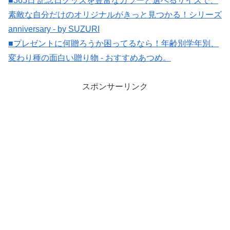
■365日 記念日グッズを豊富なカラーと選べるサイズで、
素敵な自分だけのオリジナルがきっと見つかる！シリーズ
anniversary - by SUZURI
■プレゼントに何贈ろうか困ってるなら！年齢別学年別、
変わり種の面白い贈り物 - おすすめあつめ。
スポンサーリンク