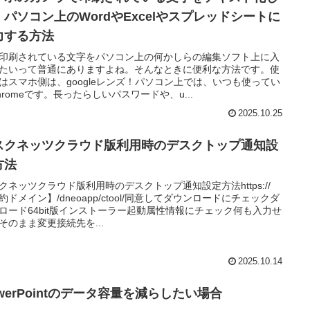
、パソコン上のWordやExcelやスプレッドシートに
力する方法
印刷されている文字をパソコン上の何かしらの編集ソフト上に入
たいって普通にありますよね。そんなときに便利な方法です。使
はスマホ側は、googleレンズ！パソコン上では、いつも使ってい
hromeです。長ったらしいパスワードや、u...
2025.10.25
スクネッツクラウド版利用時のデスクトップ通知設
方法
クネッツクラウド版利用時のデスクトップ通知設定方法https://
約ドメイン】/dneoapp/ctool/同意してダウンロードにチェックダ
ロード64bit版インストーラー起動属性情報にチェック何も入力せ
そのまま変更接続先を...
2025.10.14
werPointのデータ容量を減らしたい場合