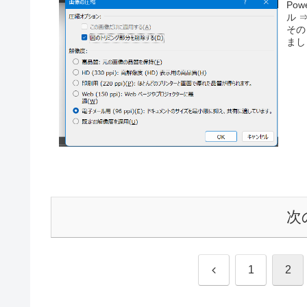
Po
ル 
その
まし
次
前
1
2
へ