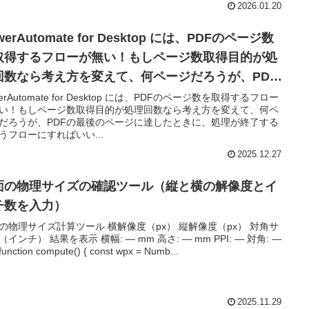
2026.01.20
werAutomate for Desktop には、PDFのページ数
取得するフローが無い！もしページ数取得目的が処
回数なら考え方を変えて、何ページだろうが、PDF
最後のページに達したときに、処理が終了するとい
erAutomate for Desktop には、PDFのページ数を取得するフロー
い！もしページ数取得目的が処理回数なら考え方を変えて、何ペ
フローにすればいい。
だろうが、PDFの最後のページに達したときに、処理が終了する
うフローにすればいい...
2025.12.27
面の物理サイズの確認ツール（縦と横の解像度とイ
チ数を入力）
の物理サイズ計算ツール 横解像度（px） 縦解像度（px） 対角サ
（インチ） 結果を表示 横幅: — mm 高さ: — mm PPI: — 対角: —
unction compute() { const wpx = Numb...
2025.11.29