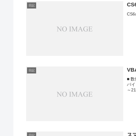
C
日記
CS
VB
日記
■ 
バイ
～2
ス
日記