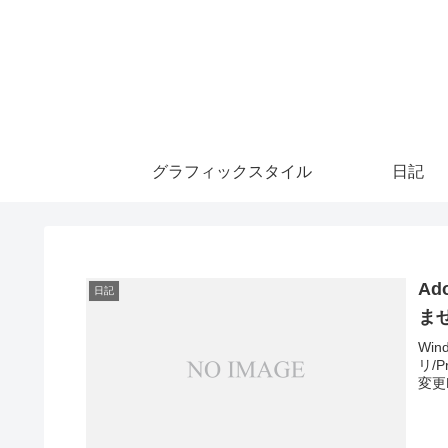
グラフィックスタイル
日記
A
日記
ま
Win
リ/P
変更F