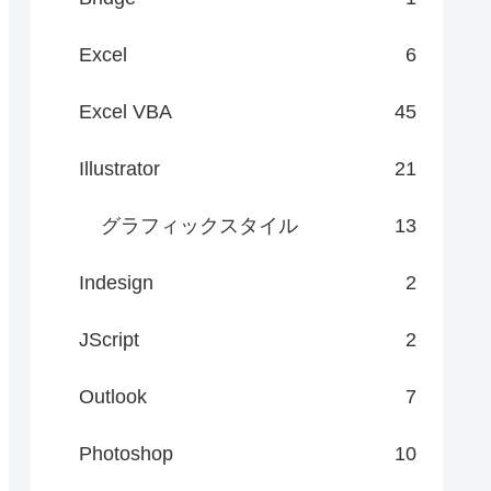
Excel
6
Excel VBA
45
Illustrator
21
グラフィックスタイル
13
Indesign
2
JScript
2
Outlook
7
Photoshop
10