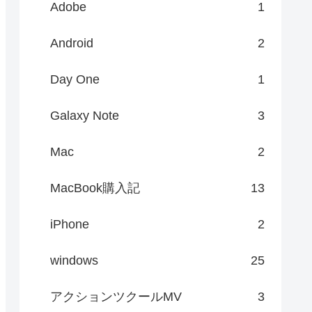
Adobe
1
Android
2
Day One
1
Galaxy Note
3
Mac
2
MacBook購入記
13
iPhone
2
windows
25
アクションツクールMV
3