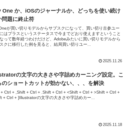
ay One か、iOSのジャーナルか、どっちを使い続け
か問題に終止符
yOneが買い切りモデルからサブスクになって、買い切り古参ユー
にはプラスというステータスで今までどおり使えますということ
なって数年経つわけだけど、Adobeみたいに買い切りモデルから
スクに移行した例を見ると、結局買い切りユー...
2025.11.26
lustratorの文字の大きさや字詰めカーニング設定。こ
らのショートカットが効かない、、、を解決
 + Ctrl + ,Shift + Ctrl + .Shift + Ctrl + <Shift + Ctrl + >Shift + Ctrl +
hift + Ctrl + ]Illustratorの文字の大きさや字詰めカー...
2025.11.18