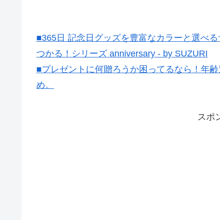
■365日 記念日グッズを豊富なカラーと選
つかる！シリーズ anniversary - by SUZURI
■プレゼントに何贈ろうか困ってるなら！年齢
め。
スポ