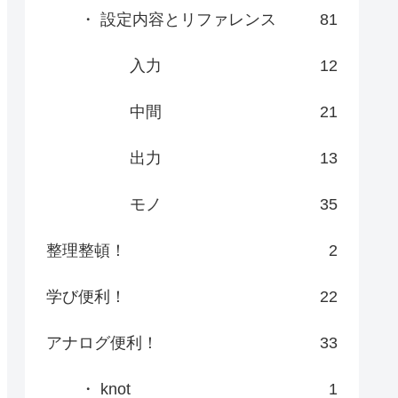
・ 設定内容とリファレンス
81
入力
12
中間
21
出力
13
モノ
35
整理整頓！
2
学び便利！
22
アナログ便利！
33
・ knot
1