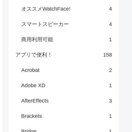
オススメWatchFace!
4
スマートスピーカー
4
商用利用可能
1
アプリで便利！
158
Acrobat
2
Adobe XD
1
AfterEffects
3
Brackets
1
Bridge
1