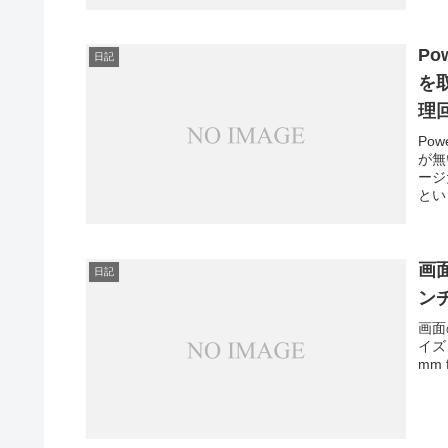
Po
日記
を
理
の
Pow
が無
う
ージ
とい
画
日記
ン
画面
イズ
mm f