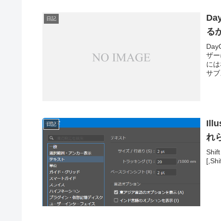
D
日記
る
Da
ザー
には
サブ
Il
日記
れ
Shift
[,S