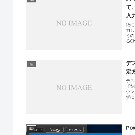
て
入
紙に
力し
うの
るC
デ
日記
定
デス
【契
ウン
ずに
Po
日記