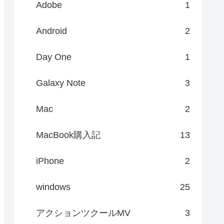
Adobe
1
Android
2
Day One
1
Galaxy Note
3
Mac
2
MacBook購入記
13
iPhone
2
windows
25
アクションツクールMV
3