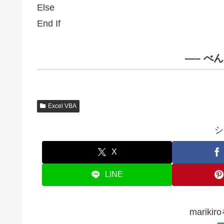
Else
End If
—– べ
Excel VBA
シ
X
LINE
marik