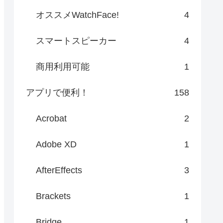
オススメWatchFace!
4
スマートスピーカー
4
商用利用可能
1
アプリで便利！
158
Acrobat
2
Adobe XD
1
AfterEffects
3
Brackets
1
Bridge
1