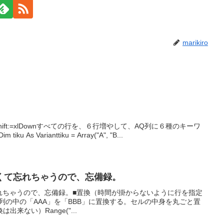
marikiro
Insert Shift:=xlDownすべての行を、６行増やして、AQ列に６種のキーワ
 As Varianttiku = Array("A", "B...
なくて忘れちゃうので、忘備録。
忘れちゃうので、忘備録。■置換（時間が掛からないように行を指定
 の列の中の「AAA」を「BBB」に置換する。セルの中身を丸ごと置
来ない）Range("...