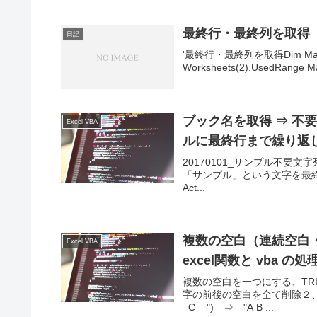
最終行・最終列を取得
日記
'最終行・最終列を取得Dim MaxRow
Worksheets(2).UsedRange MaxR
ブック名を取得 ⇒ 不要
Excel VBA
ルに最終行まで繰り返
20170101_サンプル不要文
「サンプル」という文字を最終行まで入力する
Act...
複数の空白（連続空白・
Excel VBA
excel関数と vba の
複数の空白を一つにする、TRIM
字の前後の空白を全て削除２、セ
C ") ⇒ "A B ...