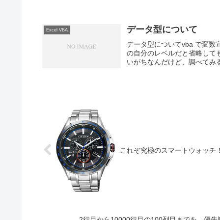
データ型について
Excel VBA
データ型についてvba で変数
の自分のレベルだと省略しても
いがちなんだけど、調べてみる
これぞ究極のスマートウォッチ
2行目から10000行目の100列目までを、優