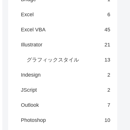
Excel
6
Excel VBA
45
Illustrator
21
グラフィックスタイル
13
Indesign
2
JScript
2
Outlook
7
Photoshop
10