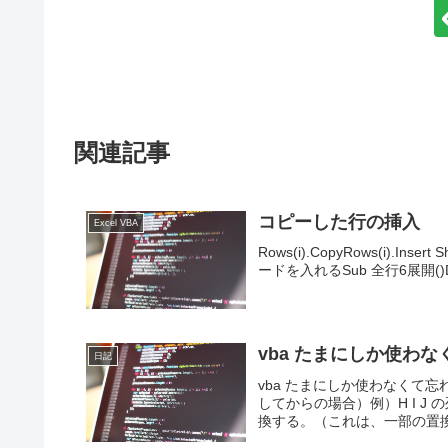
関連記事
コピーした行の挿入
Excel VBA
Rows(i).CopyRows(i).
ードを入れるSub 全行6展開()Dim tiku
vba たまにしか使わ
日記
vba たまにしか使わなくて
してからの場合）例）H I J
換する。（これは、一部の置換は出