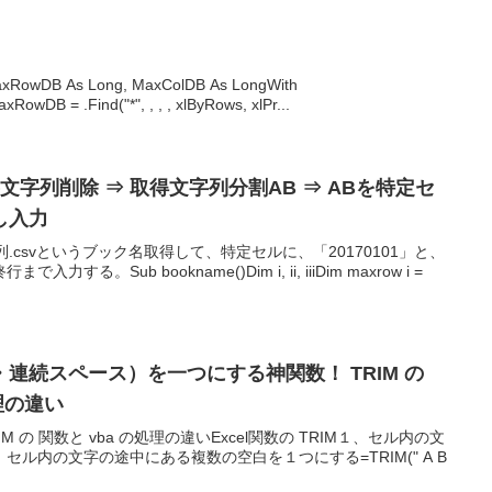
DB As Long, MaxColDB As LongWith
owDB = .Find("*", , , , xlByRows, xlPr...
文字列削除 ⇒ 取得文字列分割AB ⇒ ABを特定セ
し入力
字列.csvというブック名取得して、特定セルに、「20170101」と、
。Sub bookname()Dim i, ii, iiiDim maxrow i =
連続スペース）を一つにする神関数！ TRIM の
処理の違い
 の 関数と vba の処理の違いExcel関数の TRIM１、セル内の文
ル内の文字の途中にある複数の空白を１つにする=TRIM(" A B