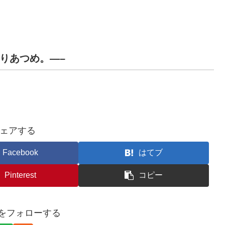
んりあつめ。—–
ェアする
Facebook
はてブ
Pinterest
コピー
iroをフォローする