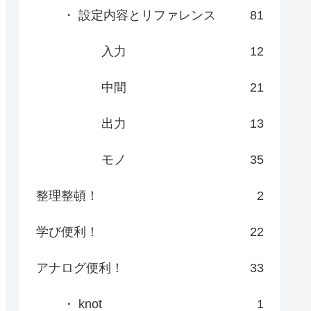
・ 設定内容とリファレンス
81
入力
12
中間
21
出力
13
モノ
35
整理整頓！
2
学び便利！
22
アナログ便利！
33
・ knot
1