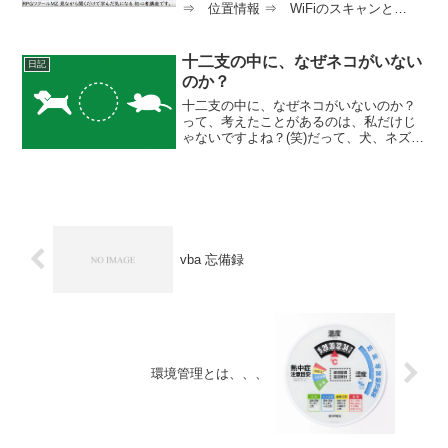
⇒ 位置情報 ⇒ WiFiのスキャンと
Bluetoothのスキャン（これをON)位置情
報取得の高速化（念のためこれも
ON)Android なら、GPS Connec...
十二支の中に、なぜネコがいない
日記
のか？
十二支の中に、なぜネコがいないのか？
って、考えたことがあるのは、私だけじ
ゃないですよね？(笑)だって、犬、ネズミ
がいて、ネコがいないのは変だし！とい
うことで、調べてみました。便利ですよ
ね。ネットって。疑問に思ったことをす
ぐスッキリ出来る時代...
vba 忘備録
環境管理とは、、、