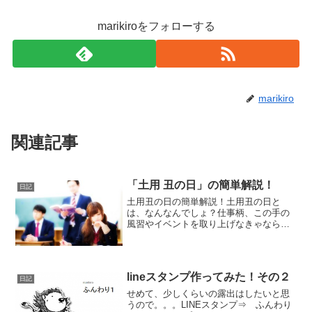
marikiroをフォローする
marikiro
関連記事
「土用 丑の日」の簡単解説！
日記
土用丑の日の簡単解説！土用丑の日と
は、なんなんでしょ？仕事柄、この手の
風習やイベントを取り上げなきゃならな
いこともあるけど、意外とよく知ってな
かったりするので、この再、調べてみま
した。「土用 丑の日」一般的には、うな
ぎを食べる日でしょ！(笑...
lineスタンプ作ってみた！その２
日記
せめて、少しくらいの露出はしたいと思
うので。。。LINEスタンプ⇒ ふんわり