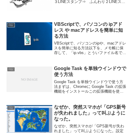
３LINEスタンプ⇒ ふんわり２LINEスタ
ンプ⇒ ふんわり１LINEスタンプ⇒ ね
ぇねぇ
VBScriptで、パソコンの ipアド
日記
レス や macアドレスを簡単に知
る方法
VBScriptで、パソコンのipや、macアドレ
スを簡単に知る方法以下を、メモ帳に保
存して、「ip.vbs」とういファイル名で保
存。dim iset i =
createObject("Scripting.FileSystemObject
...
Google Task を単独ウインドウで
日記
使う方法
Google Task を単独ウインドウで使う方
法まずは、Chromeに Google Task の拡張
機能をインストールこの拡張機能を使う
と、googleカレンダーにくっついていた
タスクを、単独で表示することができま
す。この状態で、≡ ⇒...
なぜか、突然スマホが「GPS新号
日記
が失われました」って叫ぶように
なった。
なぜか、突然スマホが「GPS新号が失わ
れました」って叫ぶようになった。設定