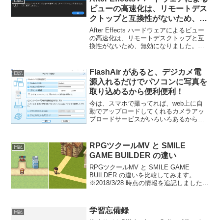
ビューの高速化は、リモートデス
クトップと互換性がないため、無
効になりました。
After Effects ハードウェアによるビュー
の高速化は、リモートデスクトップと互
換性がないため、無効になりました。
After Effects 起動時に、こんな警告が出
てきました。なんでしょう？これ？こん
な時の解決策は、まずはネットで...
FlashAir があると、デジカメ電
日記
源入れるだけでパソコンに写真を
取り込めるから便利便利！
今は、スマホで撮ってれば、web上に自
動でアップロードしてくれるカメラアッ
プロードサービスがいろいろあるから便
利は便利なんだけど、やっぱりスマホじ
ゃなくてお気に入りのデジカメで撮りた
い時もあるし、ハイエンドクラスのスマ
RPGツクールMV と SMILE
日記
ホならまだしも、ミドル...
GAME BUILDER の違い
RPGツクールMV と SMILE GAME
BUILDER の違いを比較してみます。
※2018/3/28 時点の情報を追記しました。
RGBツクールMVの公式初心者講座を一通
りやった後と、SMILE GAME BUILDER
のマニュアル6...
学習忘備録
日記