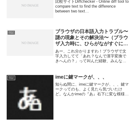
比較サイトDiffchecker - Online diff tool to
compare text to find the difference
between two text
filesconsole.log()prompt()Na...
ブラウザの日本語入力トラブル〜
日記
謎の現象とその解決法〜（ブラウ
ザ入力時に、ひらがながすぐに確
定されてしまって漢字変換できな
あー、これ分かりますわ！ブラウザで文
い件）
字入力してて「あれ？なんで漢字変換で
きへんの？」って叫んだ経験、みんなあ
るあるですよね！📝 あるある！ブラウザ
入力の悲劇そうそう、これめっちゃ分か
る！！✨ 今やウェブサービス全盛の時
imeに鍵マークが、、、
日記
代、ブラウザでの文字入...
知らぬ間に、imeに鍵マークが、、、鍵マ
ークってのも、よく見たら気づいたけ
ど。なんかimeの『あ』右下に変な模様あ
るやん！って思ってよく見たときだっ
た。かまいたち的な感じがするけど、気
持ち悪いから調べてみると単純。imeのと
ころを右クリック...