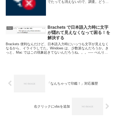
でたっても消えないので、調査。どうも
セキュリティソフトが絡んでて、使って
いるESETに追加設定が必要みたい。その
時のスクショ。また同様のときがあった
ときのヒント...
Brachets で日本語入力時に文字
日記
が隠れて見えなくなって困る！を
解決する
Brackets 便利なんだけど、日本語入力時にいっつも文字が見えなく
なるから、イライラしてた。Windows は、少数派なんだろうか。き
っと、Mac ではこの現象起きてないんだろうね。。。----- べんりあ
つめ。-----でも、とうとう...
「なんちゃって印鑑！」対応履歴
右クリックにvbsを追加