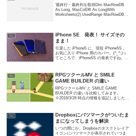
'最終行・最終列を取得Dim MaxRowDB
As Long, MaxColDB As LongWith
Worksheets(2).UsedRange MaxRowDB =
.Find("*", , , , xlByRows, xlPr...
iPhone SE 発表！ サイズその
日記
まま！
引退した iPhone5 に、現役 iPhone5S 。
お気に入り iPhone 用のカバー。(^_^;)っ
てところで、iPhone5S の発表ですね。サ
イズそのままってところが、最高です。
これで、今使っている iPhone5S のカバ
ーや...
RPGツクールMV と SMILE
日記
GAME BUILDER の違い
RPGツクールMV と SMILE GAME
BUILDER の違いを比較してみます。
※2018/3/28 時点の情報を追記しました。
RGBツクールMVの公式初心者講座を一通
りやった後と、SMILE GAME BUILDER
のマニュアル6...
Dropboxにバツマークがついたま
日記
まになってしまうを解決
いつの間にか、Dropboxのタスクトレイア
イコンにバツマークが表示されていつま