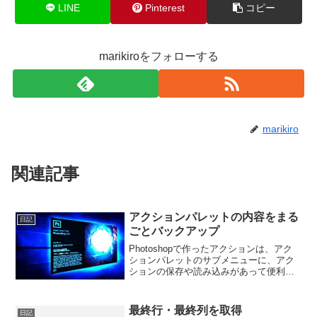
LINE
Pinterest
コピー
marikiroをフォローする
marikiro
関連記事
アクションパレットの内容をまる
日記
ごとバックアップ
Photoshopで作ったアクションは、アク
ションパレットのサブメニューに、アク
ションの保存や読み込みがあって便利だ
けど、各セット別でしか保存できない。
仕事で使っていると、結構いつの間にか
アクションの数が多くなるので、各セッ
最終行・最終列を取得
日記
ト別に保存してい...