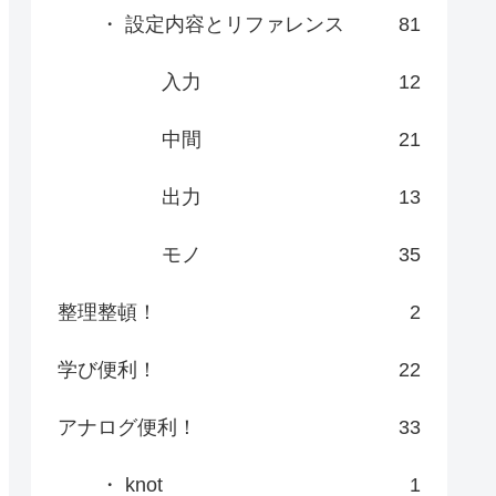
・ 設定内容とリファレンス
81
入力
12
中間
21
出力
13
モノ
35
整理整頓！
2
学び便利！
22
アナログ便利！
33
・ knot
1