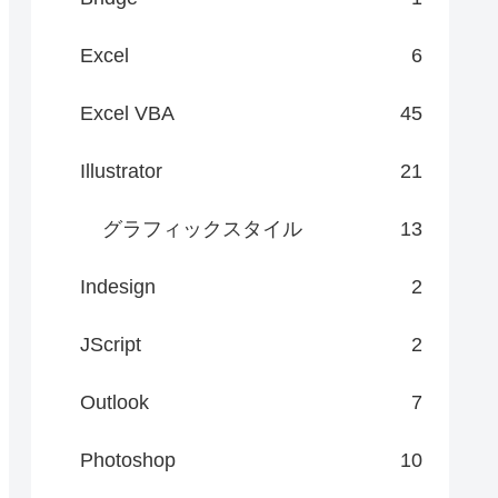
Excel
6
Excel VBA
45
Illustrator
21
グラフィックスタイル
13
Indesign
2
JScript
2
Outlook
7
Photoshop
10