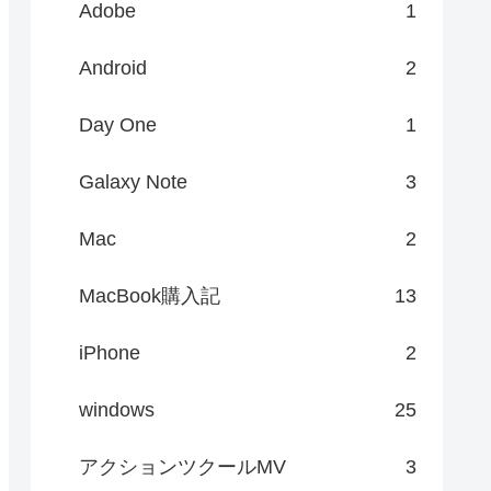
Adobe
1
Android
2
Day One
1
Galaxy Note
3
Mac
2
MacBook購入記
13
iPhone
2
windows
25
アクションツクールMV
3