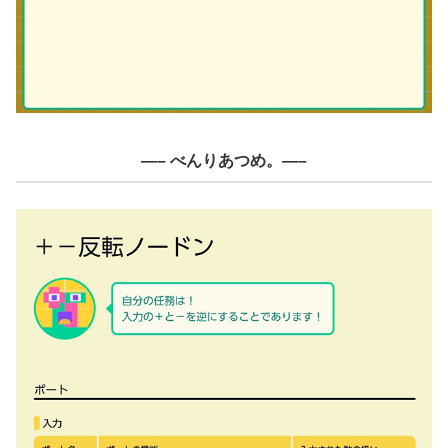
—– べんりあつめ。—–