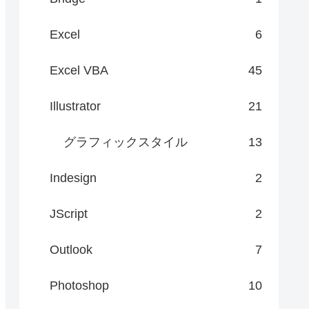
Excel
6
Excel VBA
45
Illustrator
21
グラフィックスタイル
13
Indesign
2
JScript
2
Outlook
7
Photoshop
10