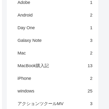
Adobe
1
Android
2
Day One
1
Galaxy Note
3
Mac
2
MacBook購入記
13
iPhone
2
windows
25
アクションツクールMV
3