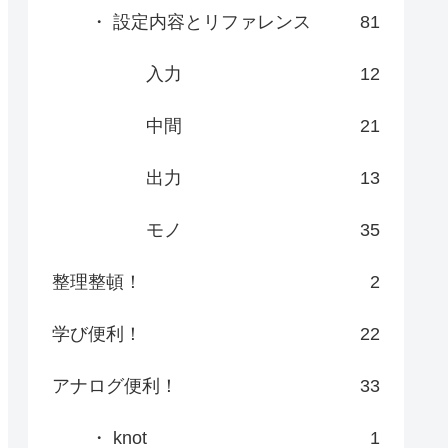
・ 設定内容とリファレンス
81
入力
12
中間
21
出力
13
モノ
35
整理整頓！
2
学び便利！
22
アナログ便利！
33
・ knot
1