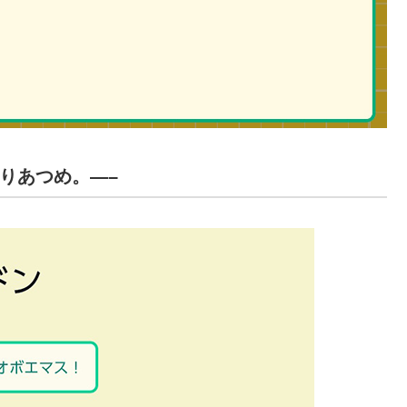
んりあつめ。—–