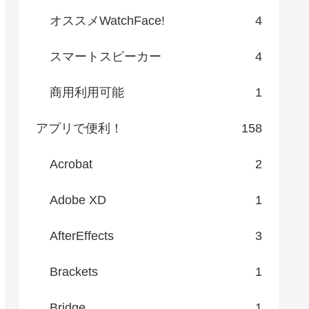
オススメWatchFace!
4
スマートスピーカー
4
商用利用可能
1
アプリで便利！
158
Acrobat
2
Adobe XD
1
AfterEffects
3
Brackets
1
Bridge
1