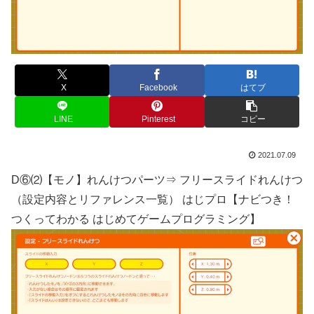
X
Facebook
はてブ
LINE
Pinterest
コピー
2021.07.09
D⑥⑵【モノ】れんけつパーツ⇒ フリースライドれんけつ
（設定内容とリファレンス一覧） はじプロ【ナビつき！
つくってわかる はじめてゲームプログラミング】