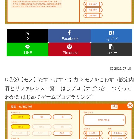
X
Facebook
はてブ
LINE
Pinterest
コピー
2021.07.10
D⑦⑵【モノ】だす・けす・引力⇒ モノをこわす（設定内
容とリファレンス一覧） はじプロ【ナビつき！ つくって
わかる はじめてゲームプログラミング】