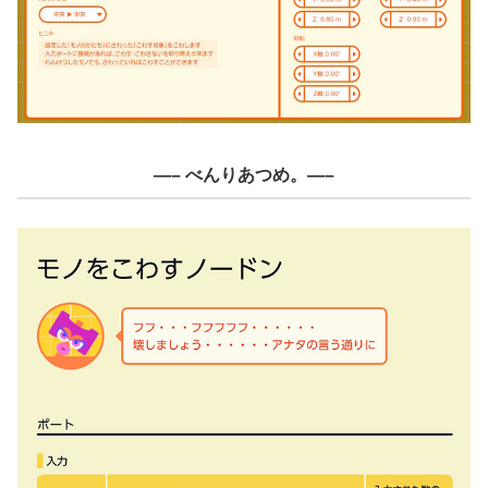
—– べんりあつめ。—–