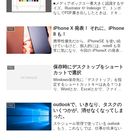
ートボックス）
■メディアボックス一番大きく認識するサ
イズ。Illustrator や Indesign で、トンボ
なしでPDF書き出ししたときは、ドキュ
メントサイズとなる。Illustrator や、
Indesign で、PDF書き出し時に、トンボ
を付け...
iPhone X 発表！ それに、iPhone
日記
8 も！
携帯性優先だから、iPhoneSE を使い続
けているけど、個人的には、note8 も非
常に気になり、今回の iPhoneX の発表を
見て、最近の機種のカメラ性能に魅かれ
てしまう。他にも防水機能や置くだけ充
電のqi対応のワイヤレス充電。。。そ...
保存時にデスクトップをショート
日記
カットで選択
Windows保存先に「デスクトップ」を指
定するショートカットキーはある？つま
り、Wordとか、Excelとかで、ファイル
の保存時に、デスクトップを選択するシ
ョートカットがあるかどうかってこと。
意外と、名前を付けて保存するときに画
outlookで、いきなり、タスクの
日記
面で、デス...
いくつかが、消せなくなってしま
った。
スケジュール管理で使っている outlook
。もう、これなしでは、仕事が出来ない