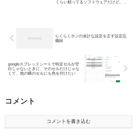
くらい頼ってるソフトウェアだけど。タ
スク管理もいっしょに出来るのですごく
助かります。ですが、パソコンを入れ替
えたからなのか不明だけど、なぜか、い
くつかのタスク...
らくらくホンの余計な設定を正す設定忘
備録
googleスプレッドシートで特定セルが空
白じゃないときに、そのセルだけじゃな
くて、他の横のセルにも色を付けたい
コメント
コメントを書き込む