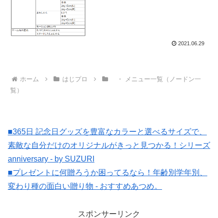
2021.06.29
ホーム
はじプロ
・ メニュー一覧（ノードン一
覧）
■365日 記念日グッズを豊富なカラーと選べるサイズで、
素敵な自分だけのオリジナルがきっと見つかる！シリーズ
anniversary - by SUZURI
■プレゼントに何贈ろうか困ってるなら！年齢別学年別、
変わり種の面白い贈り物 - おすすめあつめ。
スポンサーリンク