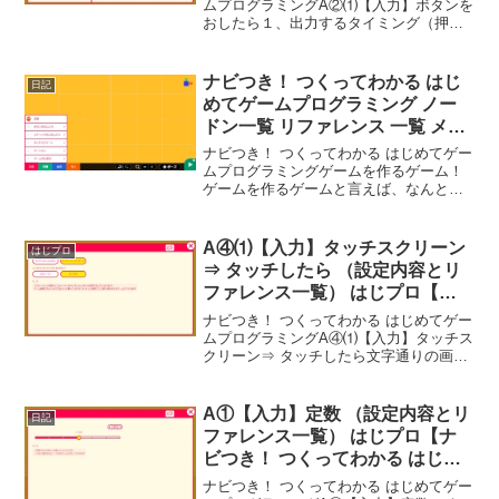
ミング】
ムプログラミングA②⑴【入力】ボタンを
おしたら１、出力するタイミング（押し
た瞬間）（おしていたらずっと）２、コ
ントローラー番号（各種）（自動）※ メ
ニュー内のボタンをおしたらには、矢印
ナビつき！ つくってわかる はじ
日記
キーが見当たらな...
めてゲームプログラミング ノー
ドン一覧 リファレンス 一覧 メニ
ュー一覧
ナビつき！ つくってわかる はじめてゲー
ムプログラミングゲームを作るゲーム！
ゲームを作るゲームと言えば、なんとい
っても「RPGツクール」だよね。PC版な
ら、ブラウザで動くゲームも作れるし作
った後のお披露目が簡単でいんだけど、
A④⑴【入力】タッチスクリーン
はじプロ
この「ナビつき！...
⇒ タッチしたら （設定内容とリ
ファレンス一覧） はじプロ【ナ
ビつき！ つくってわかる はじめ
ナビつき！ つくってわかる はじめてゲー
てゲームプログラミング】
ムプログラミングA④⑴【入力】タッチス
クリーン⇒ タッチしたら文字通りの画面
タッチ入力に使いたい場合のノードン。
10点まで認識可能USBマウスも認識可能-
---- べんりあつめ。-----
A①【入力】定数 （設定内容とリ
日記
ファレンス一覧） はじプロ【ナ
ビつき！ つくってわかる はじめ
てゲームプログラミング】
ナビつき！ つくってわかる はじめてゲー