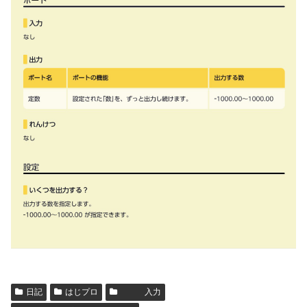
日記
はじプロ
入力