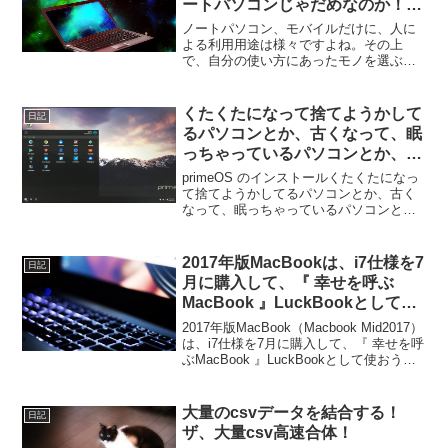
ートパソコンじゃだめなのか！（
MacBook 12 Mid 2017 ）
ノートパソコン、モバイルだけに、人に
よる利用用途は様々ですよね。その上
で、自分の使い方にあったモノを選ぶ。
今回は、今一度、自分の使い方を考え整
理。それで、ほんとに、MacBook でいい
のかを再認識しましょう。安い買い物で
くたくたになって捨てようかして
日記
もないし、買っても...
るパソコンとか、古くなって、眠
っちゃっているパソコンとか、そ
んなのあったら試す価値あり！
primeOS のインストールくたくたになっ
WindowsパソコンにAndroidを
て捨てようかしてるパソコンとか、古く
なって、眠っちゃっているパソコンと
入れて、どっちも使えるようにす
か、そんなのあったら試す価値あり！捨
る方法！捨てる前に試してみよ
てる前に試してみよう！ PrimeOSう～
う！ PrimeOS で古いパソコンは
ん、こんなのあったんなら、売ってしま
2017年版MacBookは、i7仕様を7
日記
第2の人生を歩む！あなたの古い
った ジーン...
月に購入して、『 幸せを呼ぶ
パソコンを、ChromeBook にし
MacBook 』LuckBookとして使
てみる？
おう！（ MacBook 12 Mid 2017
2017年版MacBook（Macbook Mid2017）
）
は、i7仕様を7月に購入して、『 幸せを呼
ぶMacBook 』LuckBookとして使おう！
なんてな。MacBook 12 も、MacBook
Pro 13 も、MacBook P...
大量のcsvデータを結合する！
日記
ザ、大量csv高速合体！