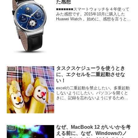
た感想
■■■■■■■スマートウォッチを４年使って
みた感想です。2015年10月に購入した
Huawei Watch 。始めに、感想を言うと、
自分にとって、スマートウォッチは、仕
事にこそ最適なアイテム！でした。４年
使いましたが、間違いなくこれからも...
タスクスケジューラを使うとき
日記
に、エクセルを二重起動させな
い！
excelの二重起動を禁止したい。多重起動
しないようにしたい。パソコンを開くと
きに、記録を忘れないようにするため
に、必ず特定のエクセルファイルを開く
ように設定しています。----- べんりあつ
め。-----私の場合、スタートアップへの登
録は...
なぜ、MacBook 12 がいいかを考
日記
える前に、なぜ、Windowsのノ