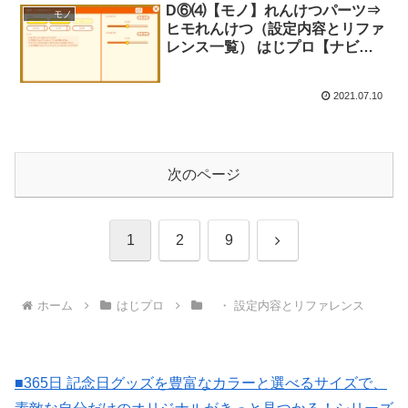
D⑥⑷【モノ】れんけつパーツ⇒
モノ
ヒモれんけつ（設定内容とリファ
レンス一覧） はじプロ【ナビつ
き！ つくってわかる はじめてゲ
ームプログラミング】
2021.07.10
次のページ
次
1
2
9
へ
ホーム
はじプロ
・ 設定内容とリファレンス
■365日 記念日グッズを豊富なカラーと選べるサイズで、