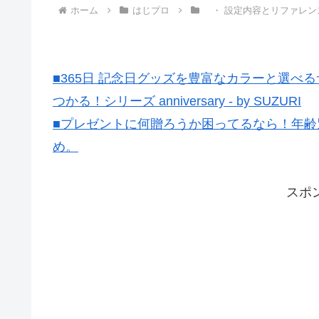
ホーム
はじプロ
・ 設定内容とリファレン
■365日 記念日グッズを豊富なカラーと選
つかる！シリーズ anniversary - by SUZURI
■プレゼントに何贈ろうか困ってるなら！年齢
め。
スポ