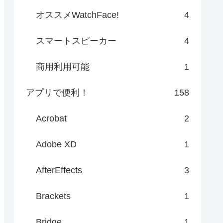
オススメWatchFace!
4
スマートスピーカー
4
商用利用可能
1
アプリで便利！
158
Acrobat
2
Adobe XD
1
AfterEffects
3
Brackets
1
Bridge
1