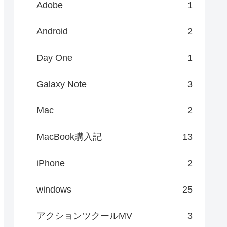
Adobe
1
Android
2
Day One
1
Galaxy Note
3
Mac
2
MacBook購入記
13
iPhone
2
windows
25
アクションツクールMV
3