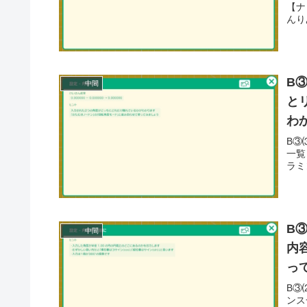
【ナ
んり
B
中間
と
わ
B③
一覧
ラミン
B
中間
内
っ
B③
ンス