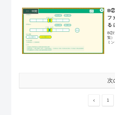
B
中間
フ
る
B②
覧）
ミング
次
前
1
へ