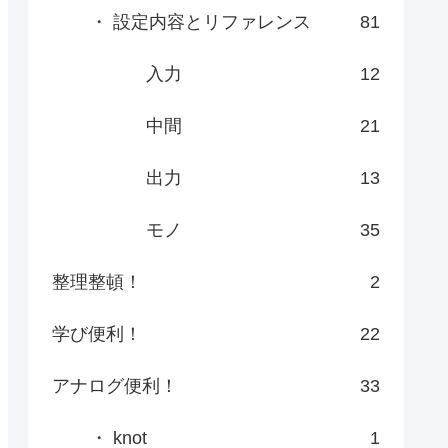
・ 設定内容とリファレンス
81
入力
12
中間
21
出力
13
モノ
35
整理整頓！
2
学び便利！
22
アナログ便利！
33
・ knot
1