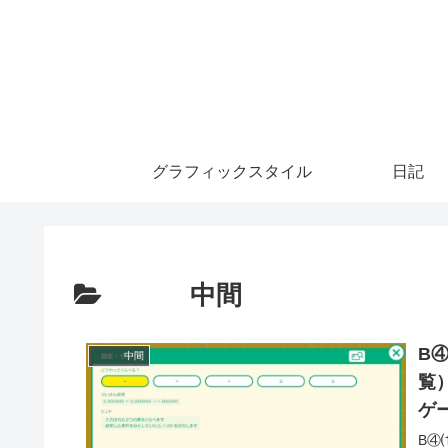
グラフィックスタイル
日記
中間
B
中間
覧
ゲ
B④