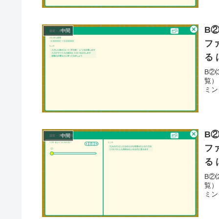
B
中間
フ
る
B②
覧）
ミング
B
中間
フ
る
B②
覧）
ミング