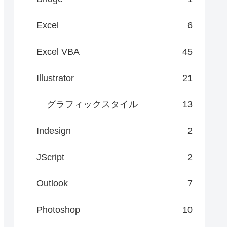
Excel
6
Excel VBA
45
Illustrator
21
グラフィックスタイル
13
Indesign
2
JScript
2
Outlook
7
Photoshop
10