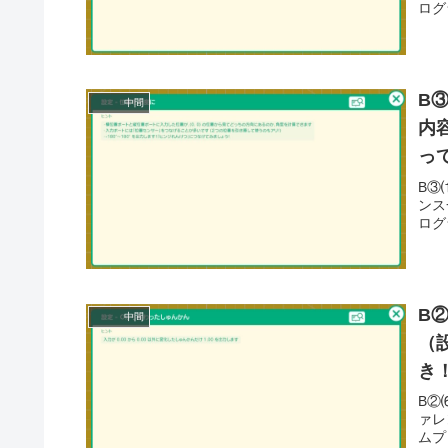
ログ
B
中間
内
っ
B③
ンス
ログ
B
中間
（
き
B②
ァレ
ムプ