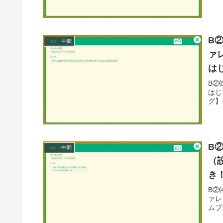
B
中間
ァ
は
B②
はじ
グ】-
B
中間
（
き
B②
ァレ
ムプ