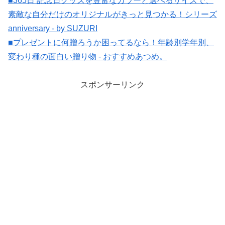
■365日 記念日グッズを豊富なカラーと選べるサイズで、
素敵な自分だけのオリジナルがきっと見つかる！シリーズ
anniversary - by SUZURI
■プレゼントに何贈ろうか困ってるなら！年齢別学年別、
変わり種の面白い贈り物 - おすすめあつめ。
スポンサーリンク