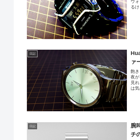
ウォ
るけ
Hu
日記
ァ
飽き
夜が
見れ
は気
腕
日記
チの