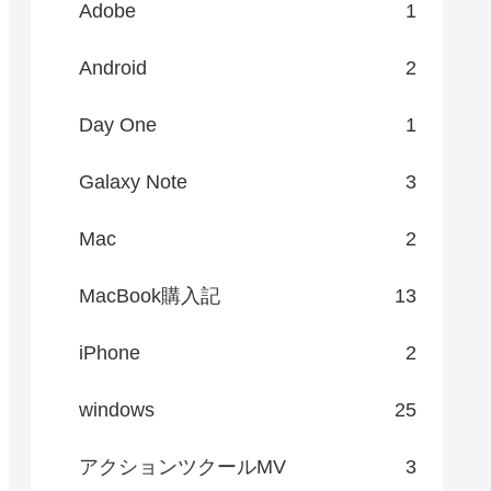
Adobe
1
Android
2
Day One
1
Galaxy Note
3
Mac
2
MacBook購入記
13
iPhone
2
windows
25
アクションツクールMV
3