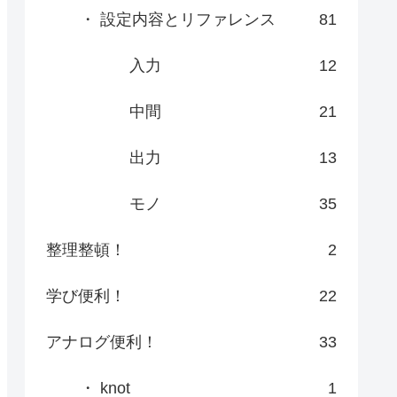
・ 設定内容とリファレンス
81
入力
12
中間
21
出力
13
モノ
35
整理整頓！
2
学び便利！
22
アナログ便利！
33
・ knot
1