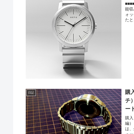
■■
能収め
ォッ
たと.
購入
日記
チ） は使っているのか？ ６／６（外
ー
購入
編）
は、