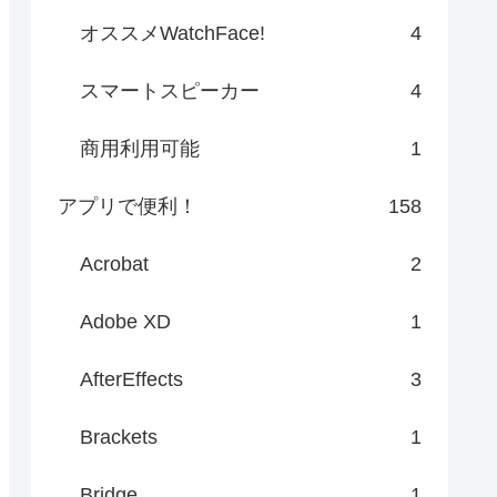
オススメWatchFace!
4
スマートスピーカー
4
商用利用可能
1
アプリで便利！
158
Acrobat
2
Adobe XD
1
AfterEffects
3
Brackets
1
Bridge
1