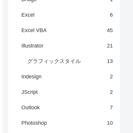
Excel
6
Excel VBA
45
Illustrator
21
グラフィックスタイル
13
Indesign
2
JScript
2
Outlook
7
Photoshop
10