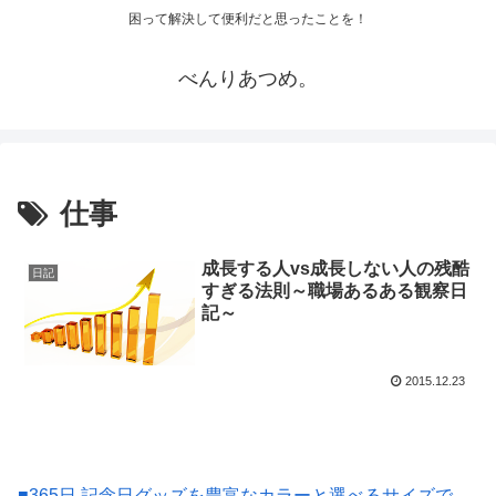
困って解決して便利だと思ったことを！
べんりあつめ。
仕事
成長する人vs成長しない人の残酷
日記
すぎる法則～職場あるある観察日
記～
2015.12.23
■365日 記念日グッズを豊富なカラーと選べるサイズで、