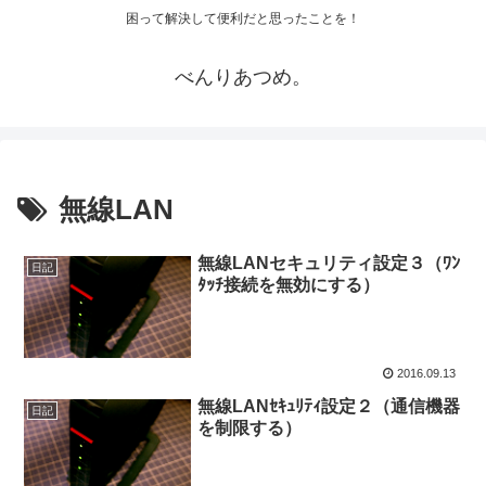
困って解決して便利だと思ったことを！
べんりあつめ。
無線LAN
無線LANセキュリティ設定３（ﾜﾝ
日記
ﾀｯﾁ接続を無効にする）
2016.09.13
無線LANｾｷｭﾘﾃｨ設定２（通信機器
日記
を制限する）