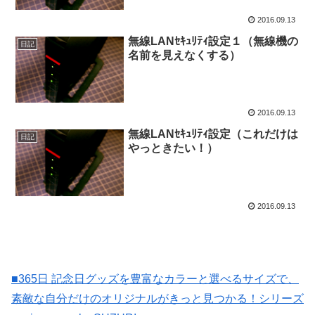
2016.09.13
無線LANｾｷｭﾘﾃｨ設定１（無線機の
日記
名前を見えなくする）
2016.09.13
無線LANｾｷｭﾘﾃｨ設定（これだけは
日記
やっときたい！）
2016.09.13
■365日 記念日グッズを豊富なカラーと選べるサイズで、
素敵な自分だけのオリジナルがきっと見つかる！シリーズ