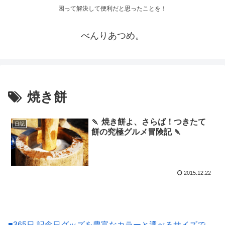
困って解決して便利だと思ったことを！
べんりあつめ。
焼き餅
🍡 焼き餅よ、さらば！つきたて
日記
餅の究極グルメ冒険記 🍡
2015.12.22
■365日 記念日グッズを豊富なカラーと選べるサイズで、