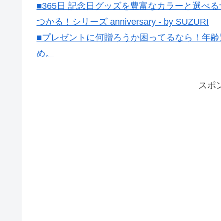
■365日 記念日グッズを豊富なカラーと選
つかる！シリーズ anniversary - by SUZURI
■プレゼントに何贈ろうか困ってるなら！年齢
め。
スポ