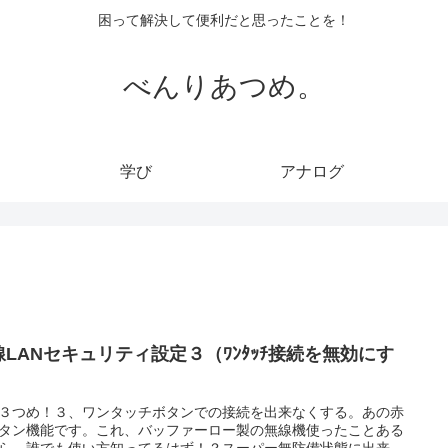
困って解決して便利だと思ったことを！
べんりあつめ。
学び
アナログ
線LANセキュリティ設定３（ﾜﾝﾀｯﾁ接続を無効にす
）
３つめ！３、ワンタッチボタンでの接続を出来なくする。あの赤
タン機能です。これ、バッファーロー製の無線機使ったことある
ら、誰でも使い方知ってるはず！？スーパー無防備状態に出来