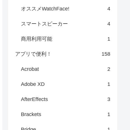
オススメWatchFace!
4
スマートスピーカー
4
商用利用可能
1
アプリで便利！
158
Acrobat
2
Adobe XD
1
AfterEffects
3
Brackets
1
Bridge
1