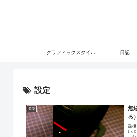
グラフィックスタイル
日記
設定
無
日記
る
最後
いボ
人な