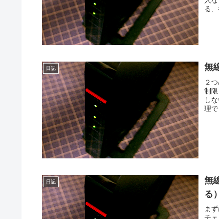
る、
無
日記
２つ
制限
しな
理で
無
日記
る
まず
チェ