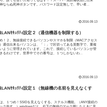
神ならぬ死神ボタンです。パスワード設定無しで、早い者...
2016.09.13
線LANｾｷｭﾘﾃｨ設定２（通信機器を制限する）
め！２、無線接続できるパソコンやスマホを制限（MACアクセス
）通信出来るパソコンは、「：」で区切ってある英数字で、重複
いように管理されています。これで、接続しているパソコンが管
きるわけです。世界中でその番号は、１つしかないわ...
2016.09.13
線LANｾｷｭﾘﾃｨ設定１（無線機の名前を見えなくす
）
は、１つめ！SSIDを見えなくする。ステルス機能。（ANY接続の
ック外す。）windowsだと、右下の無線のマーク押したときに見