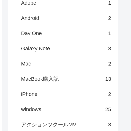
Adobe
1
Android
2
Day One
1
Galaxy Note
3
Mac
2
MacBook購入記
13
iPhone
2
windows
25
アクションツクールMV
3