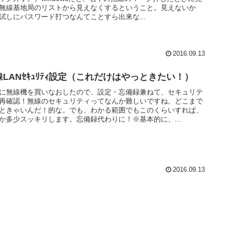
無線基地局のリストから見えなくするということ。見えないか
試しにパスワード打つなんてことすら出来な...
2016.09.13
線LANｾｷｭﾘﾃｨ設定（これだけはやっときたい！）
に無線機を買いなおしたので、設定・忘備録兼ねて、セキュリテ
再確認！無線のセキュリティってなんか難しいですね。どこまで
ときゃいんだ！的な。でも、わかる範囲でもこのくらいすれば、
か多少スッキリします。忘備録代わりに！※基本的に、...
2016.09.13