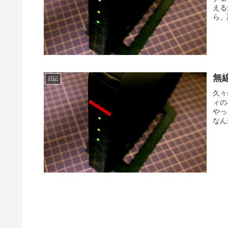
える
ら、
無
日記
久々
ィの
やっ
なん