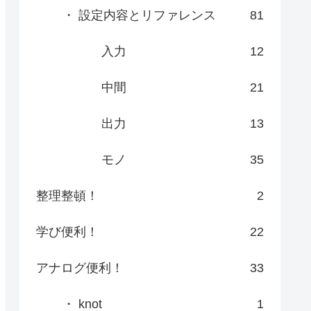
・ 設定内容とリファレンス
81
入力
12
中間
21
出力
13
モノ
35
整理整頓！
2
学び便利！
22
アナログ便利！
33
・ knot
1