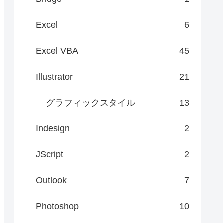
Excel
6
Excel VBA
45
Illustrator
21
グラフィックスタイル
13
Indesign
2
JScript
2
Outlook
7
Photoshop
10