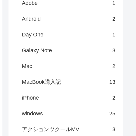
Adobe
1
Android
2
Day One
1
Galaxy Note
3
Mac
2
MacBook購入記
13
iPhone
2
windows
25
アクションツクールMV
3