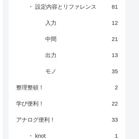
・ 設定内容とリファレンス
81
入力
12
中間
21
出力
13
モノ
35
整理整頓！
2
学び便利！
22
アナログ便利！
33
・ knot
1