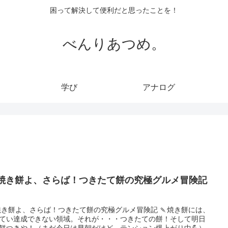
困って解決して便利だと思ったことを！
べんりあつめ。
学び
アナログ
 焼き餅よ、さらば！つきたて餅の究極グルメ冒険記
 焼き餅よ、さらば！つきたて餅の究極グルメ冒険記 🍡焼き餅には、
てい達成できない領域。それが・・・つきたての餅！そして明日
餅つきや！（まだ今日は早朝だけど、テンション爆上がり中💪）