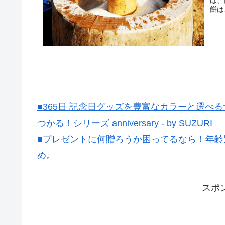
餅は
■365日 記念日グッズを豊富なカラーと選
つかる！シリーズ anniversary - by SUZURI
■プレゼントに何贈ろうか困ってるなら！年齢
め。
スポ