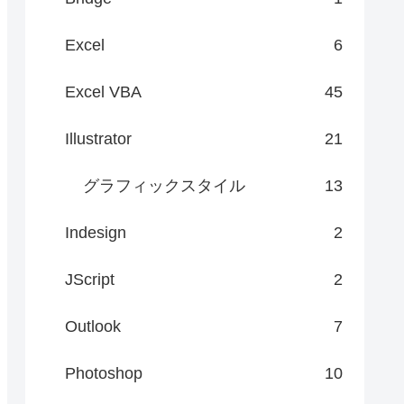
Excel
6
Excel VBA
45
Illustrator
21
グラフィックスタイル
13
Indesign
2
JScript
2
Outlook
7
Photoshop
10