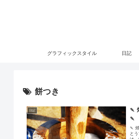
グラフィックスタイル
日記
餅つき

日記
🍡
🍡
とう
は、