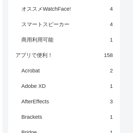
オススメWatchFace!
4
スマートスピーカー
4
商用利用可能
1
アプリで便利！
158
Acrobat
2
Adobe XD
1
AfterEffects
3
Brackets
1
Bridge
1