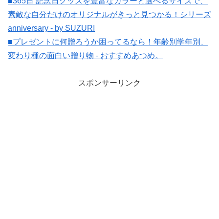
■365日 記念日グッズを豊富なカラーと選べるサイズで、
素敵な自分だけのオリジナルがきっと見つかる！シリーズ
anniversary - by SUZURI
■プレゼントに何贈ろうか困ってるなら！年齢別学年別、
変わり種の面白い贈り物 - おすすめあつめ。
スポンサーリンク