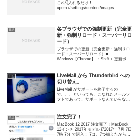
これ👇入れるだけ！
opera://settings/content/images
各ブラウザでの強制更新（完全更
日記
新・強制リロード・スーパーリロ
ード）
ブラウザでの更新（完全更新・強制リロ
ード・スーパーリロード）■
Windows【Chrome】 ・Shift + 更新ボタ
ン ・Ctrl + 更新ボタン ・Shift + F5 ・Ctrl
+ F5 ・Ctrl + Shift + R【Fi...
LiveMail から Thunderbird への
日記
切り替え。
LiveMail がサポートを終了するの
で、、、といっても、こなれたメールソ
フトであって、サポートなんていらない
とは思うけど、iCloudやら、outlook.com
やらが、受信できなくなって不便になっ
て来たので、メールソフトを、Thund...
注文完了！
日記
MacBook 12 2017 注文完了！MacBook
12インチ 2017年モデル i72017年 7月 7日
7時 7分 で購入！ 7は、7つ揃えたから、
あとは、届くのを寝て待つだけ(笑)（どこ