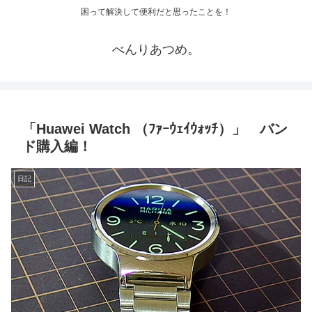
困って解決して便利だと思ったことを！
べんりあつめ。
「Huawei Watch （ﾌｧｰｳｪｲｳｫｯﾁ）」 バン
ド購入編！
日記