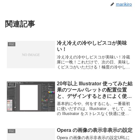
marikiro
関連記事
冷え冷えの冷やしビスコが美味
日記
い！
冷え冷えの冷やしビスコが美味い！冷蔵
庫に一晩！これだけで、次の日、美味し
くビスコがいただける！極度の冷やしビ
スコ好きは、冷凍庫に一晩！----- べんり
あつめ。-----俺は、こっちの方がイケる
派！ちなみに、妊婦さんにも食べやすい
20年以上 Illustrator 使ってみた結
日記
らしいよ。
果のツールパレットの配置位置
と、デザインするときによく使う
配置とツール別で配置を自動変更
基本的に今や、何をするにも、一番最初
できる WorkspaceSwicherAI が
に使いだすのは、Illustrator 。そして、こ
の Illustrator をストレスなく快適に使う
凄すぎる
ポイントがツールパレットの配置。なん
のツールを表示させておいて、どこに置
いておくかで、かなり時短出来...
Opera の画像の表示非表示の設定
日記
Opera の画像の表示非表示の設定URLに