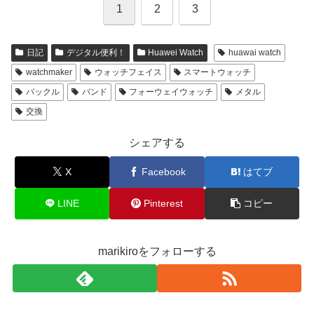
1
2
3
日記
デジタル便利！
Huawei Watch
huawai watch
watchmaker
ウォッチフェイス
スマートウォッチ
バックル
バンド
フォーウェイウォッチ
メタル
交換
シェアする
X
Facebook
はてブ
LINE
Pinterest
コピー
marikiroをフォローする