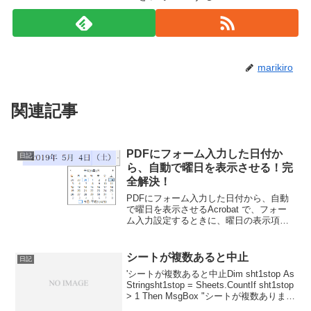
marikiro
関連記事
PDFにフォーム入力した日付か
日記
ら、自動で曜日を表示させる！完
全解決！
PDFにフォーム入力した日付から、自動
で曜日を表示させるAcrobat で、フォー
ム入力設定するときに、曜日の表示項目
が見つからない（俺が見つけきれない）
から、なんとかしてみた。JavaScript を
使いますが、僕は、JavaScript...
シートが複数あると中止
日記
'シートが複数あると中止Dim sht1stop As
Stringsht1stop = Sheets.CountIf sht1stop
> 1 Then MsgBox "シートが複数ありま
す。" & vbCrLf & "不要なシートを削除...