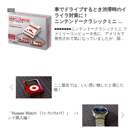
かも充電の手間いらずというのを2年前...
車でドライブするとき渋滞時のイ
日記
ライラ対策に！
ニンテンドークラシックミニ フ
ァミリーコンピュータ
■■■■■■■ニンテンドークラシックミニ フ
ァミリーコンピュータ先に、アメリカで
発売されて気になっていましたが、国内
デザインで、正式登場ですね。発売は、
11月10日。楽しみですね。しばらくは、
定価で買えそうにないし、流通しきっっ
てから、定価...
ここ最近では、いい買い物したと感じた
物！
「Huawei Watch （ﾌｧｰｳｪｲｳｫｯﾁ）」 バ
ンド購入編！