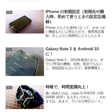
iPhone の初期設定（初期化や購
日記
入時、初めて使うときの設定忘備
録）
iPhone どんどん便利になって、おせっか
い機能もだいぶ増えたので、俺専用忘備
録。久しぶりに初期化したりしたとき
に、意外と忘れてしまうので、覚えてい
るうちに記録！無駄な機能はオフにし
て、便利な機能をオンにしておく。画面
Galaxy Note 3 を Android 10
日記
読み上げは、かなり重...
に！
Galaxy Note 3 。2013年発売だから、す
でに7年前の機種。当然、防水でもない
し、指紋認証もないけど、最新機種と比
べても劣らない薄型ボディで、上下左右
のベゼルもそんなに幅広感はなく、画面
広くてフルHDだし、電池の取り外しが出
来て...
時報で、時間意識向上！
日記
使い始めたのは、casio G-SHOCK（GB-
5600B 1BJF）を入手してから。。。それ
までは、あまり、デジタル時計というの
が、安っぽくて好きになれず敬遠してい
ましたが、スマホ連携が出来て便利、し