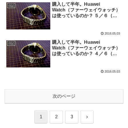
購入して半年。Huawei
日記
Watch（ファーウェイウォッチ）
は使っているのか？ ５／６（時
報編） ～ スマートウォッチ おす
すめ 便利 使いどころと使い方 ～
2016.05.03
購入して半年。Huawei
日記
Watch（ファーウェイウォッチ）
は使っているのか？ ４／６（フ
ェイスチェンジ編） ～ スマート
ウォッチ おすすめ 便利 使いどこ
ろと使い方 ～
2016.05.03
次のページ
次
1
2
3