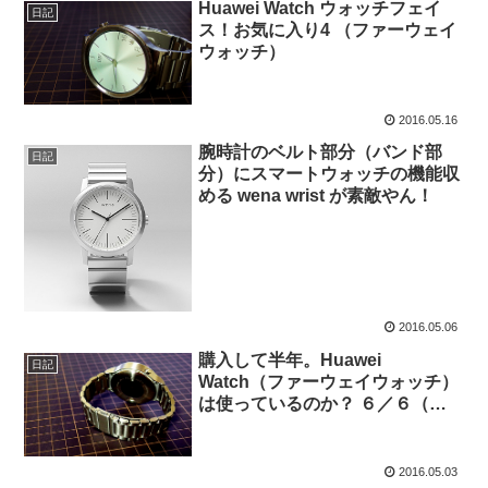
Huawei Watch ウォッチフェイ
日記
ス！お気に入り4 （ファーウェイ
ウォッチ）
2016.05.16
腕時計のベルト部分（バンド部
日記
分）にスマートウォッチの機能収
める wena wrist が素敵やん！
2016.05.06
購入して半年。Huawei
日記
Watch（ファーウェイウォッチ）
は使っているのか？ ６／６（外
観編） ～ スマートウォッチ お
すすめ 便利 使いどころと使い方
～
2016.05.03