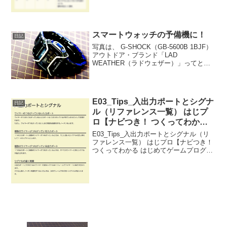
スマートウォッチの予備機に！
日記
写真は、 G-SHOCK（GB-5600B 1BJF）
アウトドア・ブランド「LAD
WEATHER（ラドウェザー）」ってとこ
から、G-Shock的なスマートウォッチが
お値段、5,980円（税込）！もとは、
29,800円ってなってるけど、どう...
E03_Tips_入出力ポートとシグナ
日記
ル（リファレンス一覧） はじプ
ロ【ナビつき！ つくってわかる
はじめてゲームプログラミング】
E03_Tips_入出力ポートとシグナル（リ
ファレンス一覧） はじプロ【ナビつき！
つくってわかる はじめてゲームプログラ
ミング】----- べんりあつめ。-----