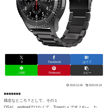
X
Facebook
はてブ
LINE
Pinterest
コピー
2016.12.06
2020.03.18
■■■■■■■
残念なところ？として、その１
OSが、androidではなくて、Tizenなんですよね～。た