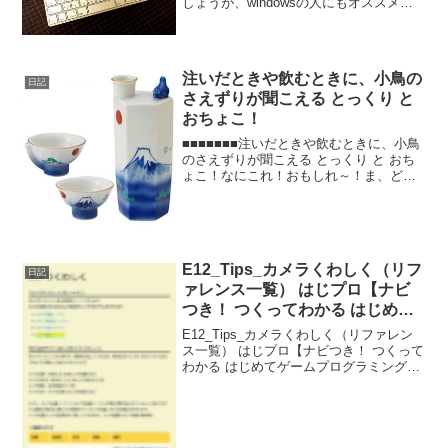
しょうが、windowsの人にもオススメで
す！特に、windowsもMacも、両方使わな
いといけない人にとっては、この Apple
Wireless...
注いだときや飲むときに、小鳥の
日記
さえずりが聞こえる とっくり と
おちょこ！
■■■■■■■注いだときや飲むときに、小鳥
のさえずりが聞こえる とっくり と おち
ょこ！なにこれ！おもしれ～！ま、どう
せ飲むなら、楽しくのみたいし！このセ
ットは、とっくりだけでなく、おちょこ
も、特定部分から飲むと、音が出るらし
い。どんな構造...
E12_Tips_カメラくわしく（リフ
日記
ァレンス一覧） はじプロ【ナビ
つき！ つくってわかる はじめて
ゲームプログラミング】
E12_Tips_カメラくわしく（リファレン
ス一覧） はじプロ【ナビつき！ つくって
わかる はじめてゲームプログラミング】-
---- べんりあつめ。-----