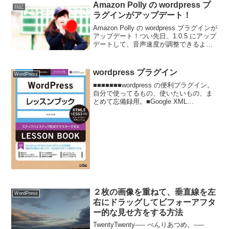
Amazon Polly の wordpress プ
日記
ラグインがアップデート！
Amazon Polly の wordpress プラグインが
アップデート！つい先日、1.0.5 にアップ
デートして、音声速度が調整できるよう
になったかと思っていたら、またまたア
ップデート。1.0.6今回のアップデート
は？ っと？・Adde...
wordpress プラグイン
WordPress
■■■■■■■wordpress の便利プラグイン。
自分で使ってるもの、使いたいもの、ま
とめて忘備録用。■Google XML
SitemapsGoogle用サイトマップを自動生
成クローラー用のサイトマップを作成す
るプラグインです。プラグイ...
２枚の画像を重ねて、垂直線を左
WordPress
右にドラッグしてビフォーアフタ
ー的な見せ方をする方法
TwentyTwenty----- べんりあつめ。-----