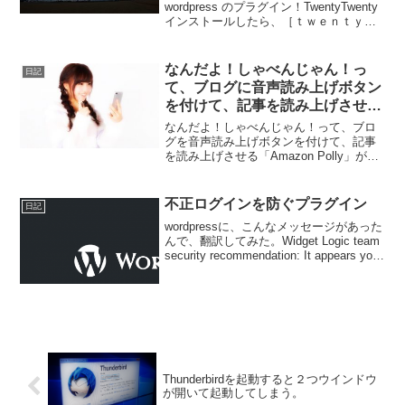
wordpress のプラグイン！TwentyTwenty
インストールしたら、［ｔｗｅｎｔｙｔ
ｗｅｎｔｙ］と［／ｔｗｅｎｔｙｔｗｅ
ｎｔｙ］で囲むだけ。※半角です。こん
な感じで！［ｔ...
なんだよ！しゃべんじゃん！っ
日記
て、ブログに音声読み上げボタン
を付けて、記事を読み上げさせる
「Amazon Polly」が楽しい！
なんだよ！しゃべんじゃん！って、ブロ
グを音声読み上げボタンを付けて、記事
を読み上げさせる「Amazon Polly」が楽
しい！ってことで、Amazon Polly が
WordPressプラグインで使えるみたいな
ので、ブログページを読み上げ...
不正ログインを防ぐプラグイン
日記
wordpressに、こんなメッセージがあった
んで、翻訳してみた。Widget Logic team
security recommendation: It appears your
site might NOT be currently ...
Thunderbirdを起動すると２つウインドウ
が開いて起動してしまう。