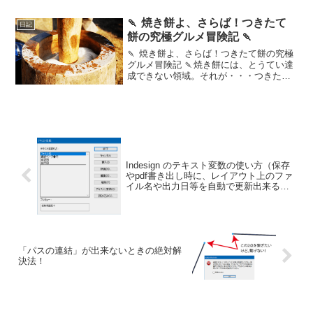
🍡 焼き餅よ、さらば！つきたて
日記
餅の究極グルメ冒険記 🍡
🍡 焼き餅よ、さらば！つきたて餅の究極
グルメ冒険記 🍡焼き餅には、とうてい達
成できない領域。それが・・・つきたて
の餅！そして明日は、餅つきや！（まだ
今日は早朝だけど、テンション爆上がり
中💪）餅は、やっぱり、つきたてに限り
ますね〜。 せっかく...
Indesign のテキスト変数の使い方（保存
やpdf書き出し時に、レイアウト上のファ
イル名や出力日等を自動で更新出来る便
利技！）
「パスの連結」が出来ないときの絶対解
決法！