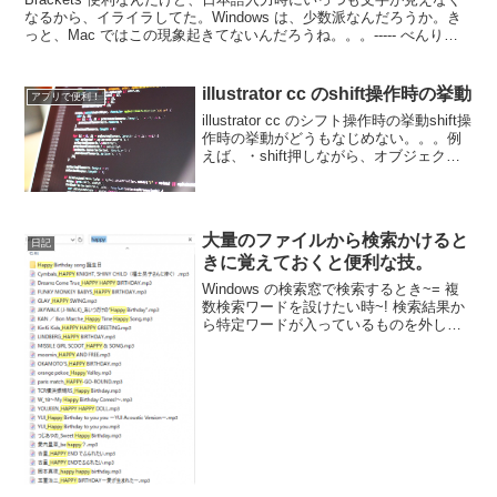
なるから、イライラしてた。Windows は、少数派なんだろうか。き
っと、Mac ではこの現象起きてないんだろうね。。。----- べんりあ
つめ。-----でも、とうとう...
illustrator cc のshift操作時の挙動
アプリで便利！
illustrator cc のシフト操作時の挙動shift操
作時の挙動がどうもなじめない。。。例
えば、・shift押しながら、オブジェクト
の拡大・shift押しながら、45度単位で回
転とか、反転とか。。。このshift操作
が、着地点がシビ...
大量のファイルから検索かけると
日記
きに覚えておくと便利な技。
Windows の検索窓で検索するとき~= 複
数検索ワードを設けたい時~! 検索結果か
ら特定ワードが入っているものを外した
い時例えば、検索窓に happy と入力した
ときに、当然 happy が入るものが選択さ
れるわけだけど。この中から、h...