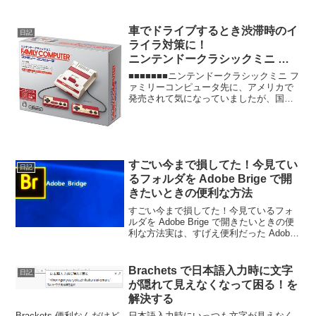
車でドライブするとき渋滞時のイ
日記
ライラ対策に！
ニンテンドークラシックミニ フ
ァミリーコンピュータ
■■■■■■■ニンテンドークラシックミニ フ
ァミリーコンピュータ先に、アメリカで
発売されて気になっていましたが、国内
デザインで、正式登場ですね。発売は、
11月10日。楽しみですね。しばらくは、
定価で買えそうにないし、流通しきっっ
てから、定価...
すごい今まで損してた！今見てい
日記
るフォルダを Adobe Brige で開
きたいときの便利な方法
すごい今まで損してた！今見ているフォ
ルダを Adobe Brige で開きたいときの便
利な方法実は、すげえ便利だった Adobe
Brige 。いつからこんな使い方出来たんだ
ろう。。。もしかして、最初から？CS時
代から？だったら、すごい今ま...
Brachets で日本語入力時に文字
日記
が隠れて見えなくなって困る！を
解決する
Brackets 便利なんだけど、日本語入力時にいっつも文字が見えなく