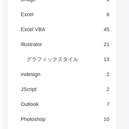
Excel
6
Excel VBA
45
Illustrator
21
グラフィックスタイル
13
Indesign
2
JScript
2
Outlook
7
Photoshop
10