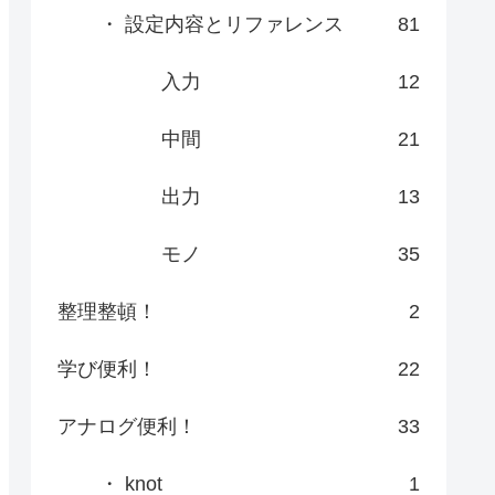
・ 設定内容とリファレンス
81
入力
12
中間
21
出力
13
モノ
35
整理整頓！
2
学び便利！
22
アナログ便利！
33
・ knot
1