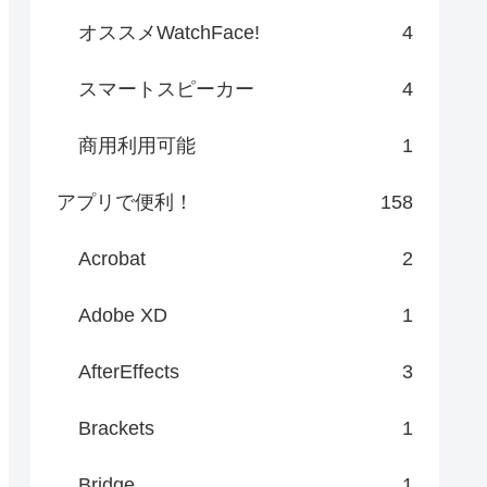
オススメWatchFace!
4
スマートスピーカー
4
商用利用可能
1
アプリで便利！
158
Acrobat
2
Adobe XD
1
AfterEffects
3
Brackets
1
Bridge
1