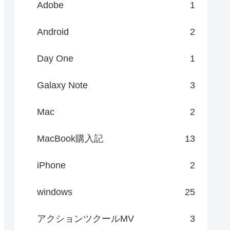
Adobe
1
Android
2
Day One
1
Galaxy Note
3
Mac
2
MacBook購入記
13
iPhone
2
windows
25
アクションツクールMV
3