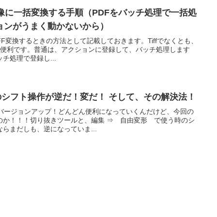
F画像に一括変換する手順（PDFをバッチ処理で一括処
ョンがうまく動かないから）
FをTIFF変換するときの方法として記載しておきます。Tiffでなくとも、
ので、便利です。普通は、アクションに登録して、バッチ処理します
チ処理で登録し...
2019 のシフト操作が逆だ！変だ！ そして、その解決法！
019へとバージョンアップ！どんどん便利になっていくんだけど、今回の
のか！！！切り抜きツールと、編集 ⇒ 自由変形 で使う時のシ
らまだしも、逆になっていま...