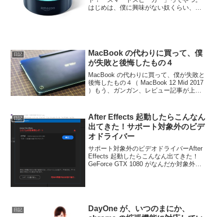
はじめは、僕に興味がない奴くらい、僕
も興味はなかったんだけど（なに言って
んだコイツ感）、仕事でIotのセミナー受
けたりと、最近身近に感じたので、スマ
ートスピーカー...
MacBook の代わりに買って、僕
日記
が失敗と後悔したもの４
MacBook の代わりに買って、僕が失敗と
後悔したもの４（ MacBook 12 Mid 2017
）もう、ガンガン、レビュー記事が上が
ってます。(笑)購入意欲を我慢して、勝手
な個人縛りを守ります。(￣∇+￣)ﾉという
ことで、MacBoo...
After Effects 起動したらこんなん
日記
出てきた！サポート対象外のビデ
オドライバー
サポート対象外のビデオドライバーAfter
Effects 起動したらこんなん出てきた！
GeForce GTX 1080 がなんだか対象外
と、、、最新の Windows10なら、この設
定でOK!ちょっと迷ったとこあったの
で、メモWindow...
DayOne が、いつのまにか、
日記