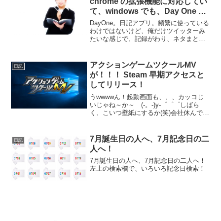
chrome の拡張機能に対応してい
て、windows でも、Day One が
使えるようになっていて、Day
DayOne。日記アプリ。頻繁に使っている
One スゴイ！ってなった件
わけではないけど、俺だけツイッターみ
たいな感じで、記録がわり、ネタまとめ
みたいな感じで、過去の分もそれなりに
あるので、Apple から離れられな
い。。。だって、iPhone と Mac しか、
アクションゲームツクールMV
日記
アプリ...
が！！！ Steam 早期アクセスと
してリリース！
うwwwwん！起動画面も、、、カッコじ
いじゃね～か～ (-。-)y-゜゜゜しばら
く、こいつ壁紙にするか(笑)会社休んでま
で待ち望んだ「アクションゲームツクー
ルMV 」ロック解除まで、あと、●時
間！ 的な感じで、購入画面が表示され
7月誕生日の人へ、7月記念日の二
日記
ていたので、...
人へ！
7月誕生日の人へ、7月記念日の二人へ！
左上の検索欄で、いろいろ記念日検索！