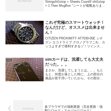
Stringsht1stop = Sheets.CountIf sht1stop
> 1 Then MsgBox "シートが複数ありま
す。" & vbCrLf & "不要なシートを削除...
これぞ究極のスマートウォッチ！
日記
なんだけど、オススメは出来ませ
ん！
CITIZEN PROXIMITY AT7030-05E シチ
ズン エコドライブ クロノグラフこれ、カ
ッコよすぎで便利すぎるゾ！ツインスマ
ートウォッチ！パッと見、どうみても、
ふつうのクロノグラフの腕時計。でも、
Bluetooth対応です。i...
simカードは、洗濯しても大丈夫
日記
だった。。。
まさか、洗濯してしまうとは。。。もと
もと、何度か落とした時に、上の部分の
液晶が若干浮いていたから、その部分が
何度も洗濯機の中で当たって、ガラスが
砕け散った感じか。。。それにしても、
結構長く使っていたから、単なる道具と
は思えず、見た瞬間は、ご...
各ブラウザでの強制更新（完全更新・強
制リロード・スーパーリロード）