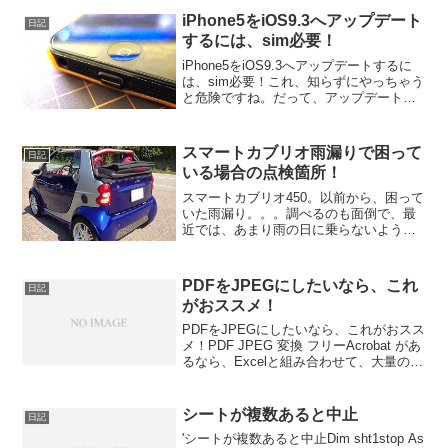
iPhone5をiOS9.3へアップデート
日記
するには、sim必要！
iPhone5をiOS9.3へアップデートするに
は、sim必要！これ、知らずにやっちゃう
と危険ですね。だって、アップデート完
了が出来ないもん！----- べんりあつめ。--
---特に、以前、iPhone5使ってて、今は、
androidでsi...
スマートカブリオ雨漏りで困って
日記
いる場合の点検箇所！
スマートカブリオ450。以前から、困って
いた雨漏り。。。調べるのも面倒で、最
近では、あまり雨の日に乗らないように
していましたが、修理と修繕しました。
スマートカブリオ450自体、もう古い車な
ので、カブリオならなおさら、雨との格
PDFをJPEGにしたいなら、これ
日記
闘は必然です(笑...
がおススメ！
PDFをJPEGにしたいなら、これがおスス
メ！PDF JPEG 変換 フリーAcrobat があ
るなら、Excelと組み合わせて、大量の
PDFを簡単にJPEGに出来るから便利だけ
ど、フリーソフトなら、いろいろ使った
中でこれが便利かな。あれ、...
シートが複数あると中止
日記
'シートが複数あると中止Dim sht1stop As