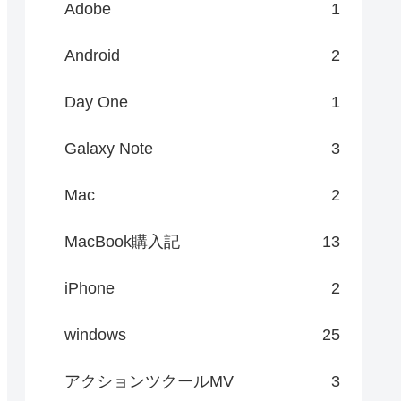
Adobe
1
Android
2
Day One
1
Galaxy Note
3
Mac
2
MacBook購入記
13
iPhone
2
windows
25
アクションツクールMV
3