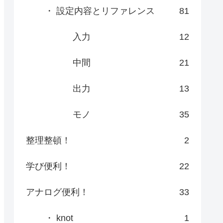
・ 設定内容とリファレンス
81
入力
12
中間
21
出力
13
モノ
35
整理整頓！
2
学び便利！
22
アナログ便利！
33
・ knot
1