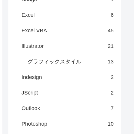
Excel
6
Excel VBA
45
Illustrator
21
グラフィックスタイル
13
Indesign
2
JScript
2
Outlook
7
Photoshop
10