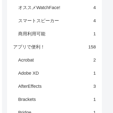
オススメWatchFace!
4
スマートスピーカー
4
商用利用可能
1
アプリで便利！
158
Acrobat
2
Adobe XD
1
AfterEffects
3
Brackets
1
Bridge
1