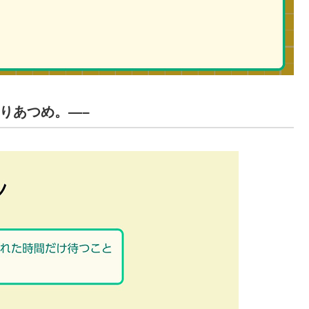
んりあつめ。—–