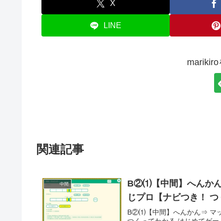
X
LINE
marik
関連記事
B②⑴【中間】へんかん
中間
じプロ【ナビつき！ つ
B②⑴【中間】へんかん⇒ マ