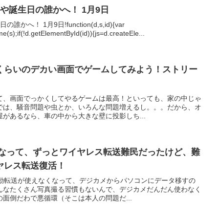
や誕生日の誰かへ！ 1月9日
！ 1月9日!function(d,s,id){var
(s);if(!d.getElementById(id)){js=d.createEle...
くらいのデカい画面でゲームしてみよう！ストリー
て、画面でっかくしてやるゲームは最高！といっても、家の中じゃ
では、騒音問題や虫とか、いろんな問題増えるし。。。だから、オ
があるなら、車の中から大きな壁に投影しち...
なくなって、ずっとワイヤレス転送難民だったけど、難
ヤレス転送復活！
の自動転送が使えなくなって、デジカメからパソコンにデータ移すの
んなたくさん写真撮る習慣もないんで、デジカメだんだん使わなく
面倒だわで悪循環（そこは本人の問題だ...