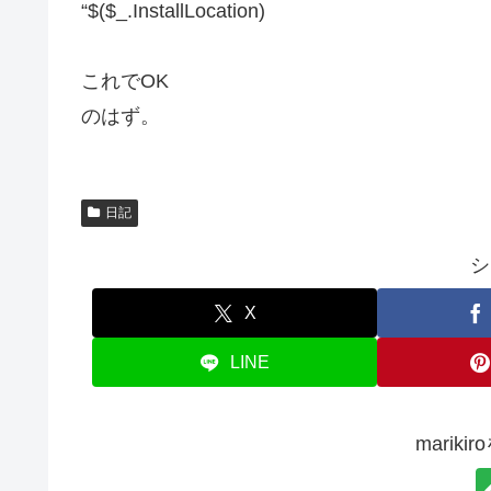
“$($_.InstallLocation)
これでOK
のはず。
日記
シ
X
LINE
marik