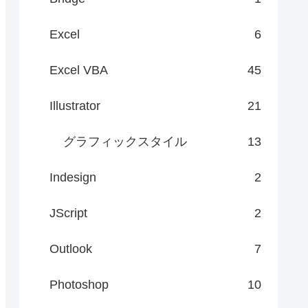
Excel
6
Excel VBA
45
Illustrator
21
グラフィックスタイル
13
Indesign
2
JScript
2
Outlook
7
Photoshop
10