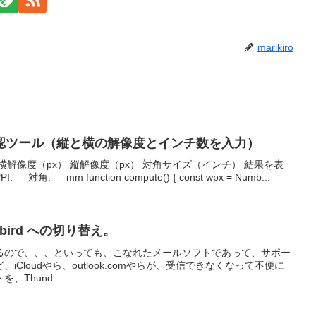
marikiro
認ツール（縦と横の解像度とインチ数を入力）
解像度（px） 縦解像度（px） 対角サイズ（インチ） 結果を表
— 対角: — mm function compute() { const wpx = Numb...
derbird への切り替え。
終了するので、、、といっても、こなれたメールソフトであって、サポー
Cloudやら、outlook.comやらが、受信できなくなって不便に
Thund...