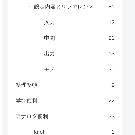
・ 設定内容とリファレンス
81
入力
12
中間
21
出力
13
モノ
35
整理整頓！
2
学び便利！
22
アナログ便利！
33
・ knot
1