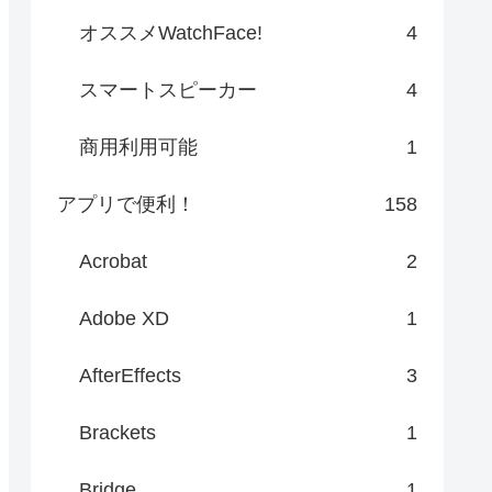
オススメWatchFace!
4
スマートスピーカー
4
商用利用可能
1
アプリで便利！
158
Acrobat
2
Adobe XD
1
AfterEffects
3
Brackets
1
Bridge
1