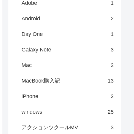
Adobe
1
Android
2
Day One
1
Galaxy Note
3
Mac
2
MacBook購入記
13
iPhone
2
windows
25
アクションツクールMV
3