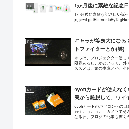
1か月後に素敵な記念日
日記
1か月後に素敵な記念日や誕生日の誰かへ
js,fjs=d.getElementsByTagName
キャラが等身大になる
日記
トファイターとか(笑)
やっぱ、プロジェクター使っ
限界あるし、かといって、外
ススメは、家の車庫とか、小屋
eyefiカードが使え
日記
民から離脱して、ワイ
eyefiカードのパソコンへ
面倒。もともと、カメラでそ
なるわ、ブログの記事も書くの