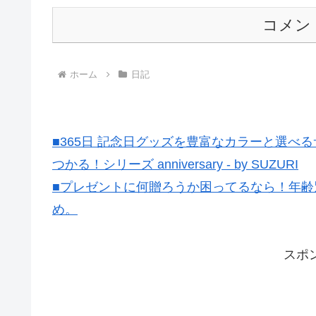
コメン
ホーム
日記
■365日 記念日グッズを豊富なカラーと選
つかる！シリーズ anniversary - by SUZURI
■プレゼントに何贈ろうか困ってるなら！年齢
め。
スポ