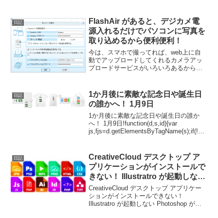
に設計が古すぎたしね。でもデザイン
は、いまでも、ホビオのデザインが好き
でたまらないかも。で、N-VAN 見てみよ
FlashAir があると、デジカメ電
日記
う！ボディ...
源入れるだけでパソコンに写真を
取り込めるから便利便利！
今は、スマホで撮ってれば、web上に自
動でアップロードしてくれるカメラアッ
プロードサービスがいろいろあるから便
利は便利なんだけど、やっぱりスマホじ
ゃなくてお気に入りのデジカメで撮りた
い時もあるし、ハイエンドクラスのスマ
1か月後に素敵な記念日や誕生日
日記
ホならまだしも、ミドル...
の誰かへ！ 1月9日
1か月後に素敵な記念日や誕生日の誰か
へ！ 1月9日!function(d,s,id){var
js,fjs=d.getElementsByTagName(s);if(!d.g
etElementById(id)){js=d.createEle...
CreativeCloud デスクトップ ア
日記
プリケーションがインストールで
きない！ Illustratro が起動しない
Photoshop が起動しない
CreativeCloud デスクトップ アプリケー
Indesing が起動しない
ションがインストールできない！
Illustratro が起動しない Photoshop が起
AftterEffects が起動しない
動しない Indesing が起動しない
Premire が起動しない！ とにか