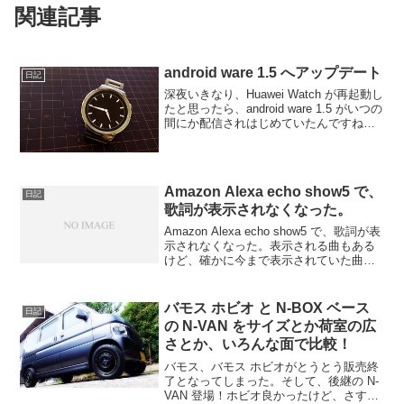
関連記事
android ware 1.5 へアップデート
日記
深夜いきなり、Huawei Watch が再起動し
たと思ったら、android ware 1.5 がいつの
間にか配信されはじめていたんですね。
今回のアップデートは、セキュリティや
安定性向上が主なようですね。とはいう
ものの、Huawei Wa...
Amazon Alexa echo show5 で、
日記
歌詞が表示されなくなった。
Amazon Alexa echo show5 で、歌詞が表
示されなくなった。表示される曲もある
けど、確かに今まで表示されていた曲の
歌詞が表示されなくなった。しかも、
「アレクサ、歌詞を表示！」って言う
と、「画面に歌詞を表示できるのは歌詞
バモス ホビオ と N-BOX ベース
日記
対応...
の N-VAN をサイズとか荷室の広
さとか、いろんな面で比較！
バモス、バモス ホビオがとうとう販売終
了となってしまった。そして、後継の N-
VAN 登場！ホビオ良かったけど、さすが