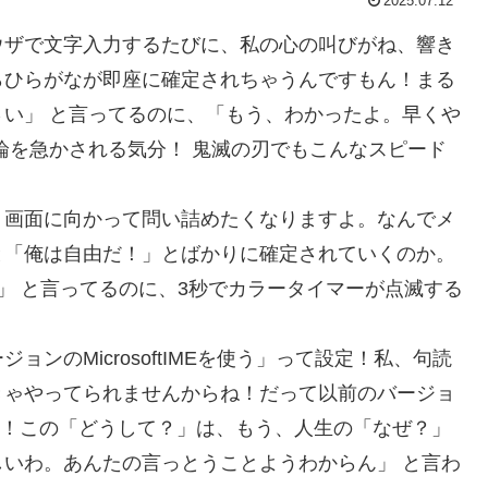
2025.07.12
ウザで文字入力するたびに、私の心の叫びがね、響き
らひらがなが即座に確定されちゃうんですもん！まる
い」 と言ってるのに、「もう、わかったよ。早くや
論を急かされる気分！ 鬼滅の刃でもこんなスピード
、画面に向かって問い詰めたくなりますよ。なんでメ
と「俺は自由だ！」とばかりに確定されていくのか。
」 と言ってるのに、3秒でカラータイマーが点滅する
ンのMicrosoftIMEを使う」って設定！私、句読
きゃやってられませんからね！だって以前のバージョ
？！この「どうして？」は、もう、人生の「なぜ？」
いわ。あんたの言っとうことようわからん」 と言わ