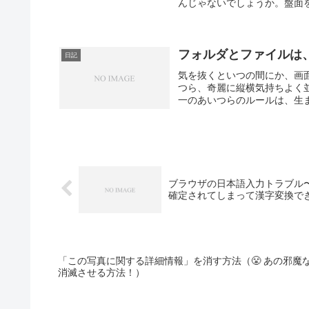
んじゃないでしょうか。盤面を
フォルダとファイルは
日記
気を抜くといつの間にか、画
つら、奇麗に縦横気持ちよく
一のあいつらのルールは、生ま
ブラウザの日本語入力トラブル
確定されてしまって漢字変換で
「この写真に関する詳細情報」を消す方法（😤 あの邪魔
消滅させる方法！）