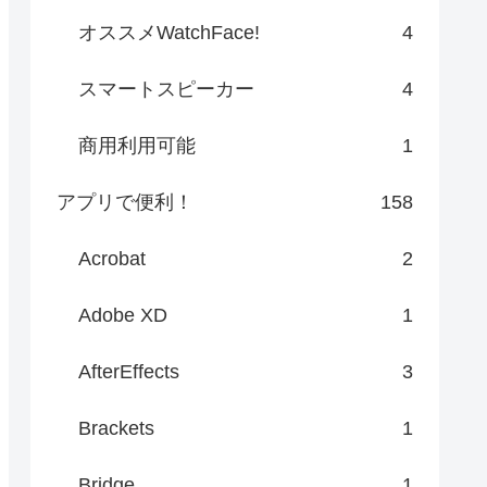
オススメWatchFace!
4
スマートスピーカー
4
商用利用可能
1
アプリで便利！
158
Acrobat
2
Adobe XD
1
AfterEffects
3
Brackets
1
Bridge
1