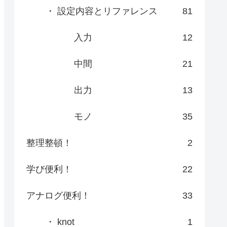
・ 設定内容とリファレンス
81
入力
12
中間
21
出力
13
モノ
35
整理整頓！
2
学び便利！
22
アナログ便利！
33
・ knot
1