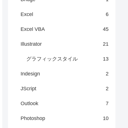
Excel
6
Excel VBA
45
Illustrator
21
グラフィックスタイル
13
Indesign
2
JScript
2
Outlook
7
Photoshop
10