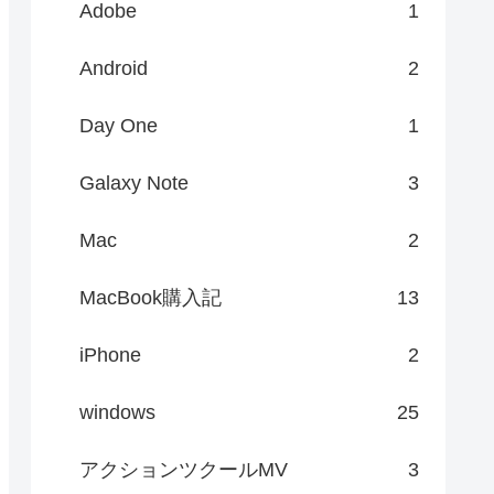
Adobe
1
Android
2
Day One
1
Galaxy Note
3
Mac
2
MacBook購入記
13
iPhone
2
windows
25
アクションツクールMV
3