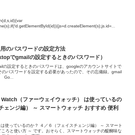
,s,id){var
(s);if(!d.getElementById(id)){js=d.createElement(s);js.id=...
プリ用のパスワードの設定方法
Desktopでgmailの設定するときのパスワード）
opでgmailの設定するときのパスワードは、googleのアカウントサイトで
のパスワードを設定する必要があったので、その忘備録。gmail
Go...
atch（ファーウェイウォッチ） は使っているの
チェンジ編） ～ スマートウォッチ おすすめ 便利
tch は使っているのか？ ４／６（フェイスチェンジ編） ～ スマート
いどころと使い方 ～ です。おそらく、スマートウォッチの醍醐味な