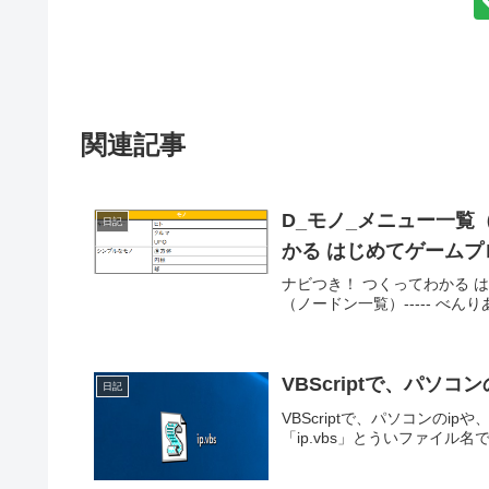
関連記事
D_モノ_メニュー一覧
日記
かる はじめてゲーム
ナビつき！ つくってわかる
（ノードン一覧）----- べんりあ
VBScriptで、パソコ
日記
VBScriptで、パソコンの
「ip.vbs」とういファイル名で保存。dim 