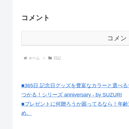
コメント
コメン
ホーム
日記
■365日 記念日グッズを豊富なカラーと選
つかる！シリーズ anniversary - by SUZURI
■プレゼントに何贈ろうか困ってるなら！年齢
め。