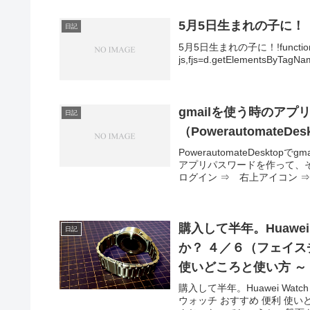
5月5日生まれの子に！
日記
5月5日生まれの子に！!function(d
js,fjs=d.getElementsByTagName
gmailを使う時のア
日記
（Powerautomate
PowerautomateDeskt
アプリパスワードを作って、そ
ログイン ⇒ 右上アイコン ⇒ 
購入して半年。Huawei W
日記
か？ ４／６（フェイス
使いどころと使い方 ～
購入して半年。Huawei Wa
ウォッチ おすすめ 便利 使