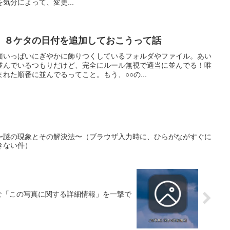
気分によって、変更...
、８ケタの日付を追加しておこうって話
面いっぱいにぎやかに飾りつくしているフォルダやファイル。あい
並んでいるつもりだけど、完全にルール無視で適当に並んでる！唯
れた順番に並んでるってこと。もう、○○の...
〜謎の現象とその解決法〜（ブラウザ入力時に、ひらがながすぐに
きない件）
な「この写真に関する詳細情報」を一撃で