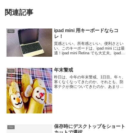
関連記事
ipad mini 用キーボードならコ
日記
レ！
質感といい、所有感といい、便利さとい
い、このキーボードは、ipad mini には最
適！ipad mini Retina でも大丈夫。ipad
mini 4 は、もうすぐリリース！ってこと
です。ipad mini キーボード（ClamCas...
年末警戒
日記
昨日は、今年の年末警戒、1日目。年々、
寒くなくなってきたのか、それとも、防
寒テクが身についてきたのか、あまり、
寒い思いをしなくてよくなりました。特
に、寒いと感じるたびに、どの部分なの
かを覚えておいて、そこに貼るカイロを
使って、寒さをしのぐと...
保存時にデスクトップをショート
日記
カットで選択