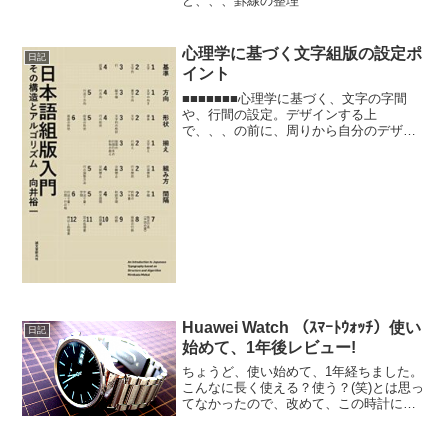
ど、、、罫線の整理
心理学に基づく文字組版の設定ポ
日記
イント
■■■■■■■心理学に基づく、文字の字間
や、行間の設定。デザインする上
で、、、の前に、周りから自分のデザイ
ン力を認めてもらっていない段階では、
統計結果とか心理学とか、少しでも裏付
けある法則を学んでおいて、セオリーっ
てやつはぜひ知っておきたい...
Huawei Watch （ｽﾏｰﾄｳｫｯﾁ）使い
日記
始めて、1年後レビュー!
ちょうど、使い始めて、1年経ちました。
こんなに長く使える？使う？(笑)とは思っ
てなかったので、改めて、この時計に感
心しながら、１年レビューとします。じ
ゃ、さっそく(笑)外観編だいぶ、液晶周り