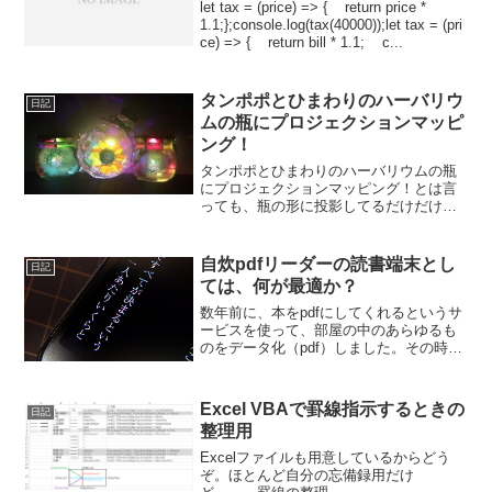
let tax = (price) => { return price *
1.1;};console.log(tax(40000));let tax = (pri
ce) => { return bill * 1.1; c...
タンポポとひまわりのハーバリウ
日記
ムの瓶にプロジェクションマッピ
ング！
タンポポとひまわりのハーバリウムの瓶
にプロジェクションマッピング！とは言
っても、瓶の形に投影してるだけだけ
ど、意外とキレイに投影してくれた！個
人的感想としては、なんとな～く、ファ
イナルファンタジーちっくな(笑)使ったプ
自炊pdfリーダーの読書端末とし
日記
ロジェクターは、ファン...
ては、何が最適か？
数年前に、本をpdfにしてくれるというサ
ービスを使って、部屋の中のあらゆるも
のをデータ化（pdf）しました。その時
は、ほとんど、漫画本でたが。。。
(^_^;) そして、どんな物が、pdfを読む
ために一番快適かとか、どんなアプリ
Excel VBAで罫線指示するときの
日記
や、どんな設定...
整理用
Excelファイルも用意しているからどう
ぞ。ほとんど自分の忘備録用だけ