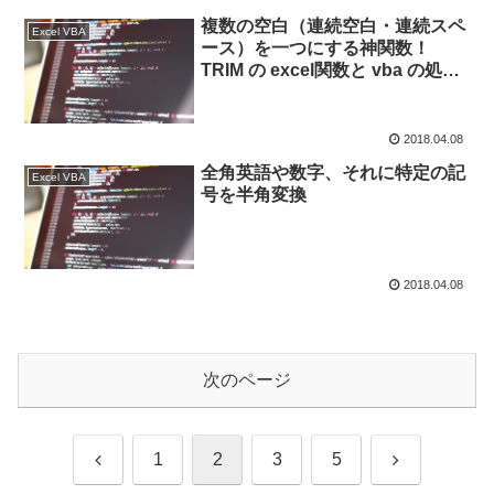
複数の空白（連続空白・連続スペ
Excel VBA
ース）を一つにする神関数！
TRIM の excel関数と vba の処理
の違い
2018.04.08
全角英語や数字、それに特定の記
Excel VBA
号を半角変換
2018.04.08
次のページ
前
次
1
2
3
5