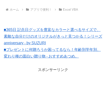
へ
へ
ホーム
アプリで便利！
Excel VBA
■365日 記念日グッズを豊富なカラーと選べるサイズで、
素敵な自分だけのオリジナルがきっと見つかる！シリーズ
anniversary - by SUZURI
■プレゼントに何贈ろうか困ってるなら！年齢別学年別、
変わり種の面白い贈り物 - おすすめあつめ。
スポンサーリンク