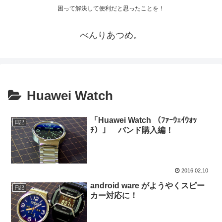
困って解決して便利だと思ったことを！
べんりあつめ。
Huawei Watch
「Huawei Watch （ﾌｧｰｳｪｲｳｫｯ
日記
ﾁ）」 バンド購入編！
2016.02.10
android ware がようやくスピー
日記
カー対応に！