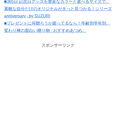
■365日 記念日グッズを豊富なカラーと選べるサイズで、
素敵な自分だけのオリジナルがきっと見つかる！シリーズ
anniversary - by SUZURI
■プレゼントに何贈ろうか困ってるなら！年齢別学年別、
変わり種の面白い贈り物 - おすすめあつめ。
スポンサーリンク