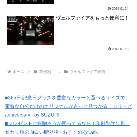
2018.01.14
ヴェルファイアをもっと便利に！
日記
2018.01.13
ホーム
車便利！
ヴェルファイア燃費
■365日 記念日グッズを豊富なカラーと選べるサイズで、
素敵な自分だけのオリジナルがきっと見つかる！シリーズ
anniversary - by SUZURI
■プレゼントに何贈ろうか困ってるなら！年齢別学年別、
変わり種の面白い贈り物 - おすすめあつめ。