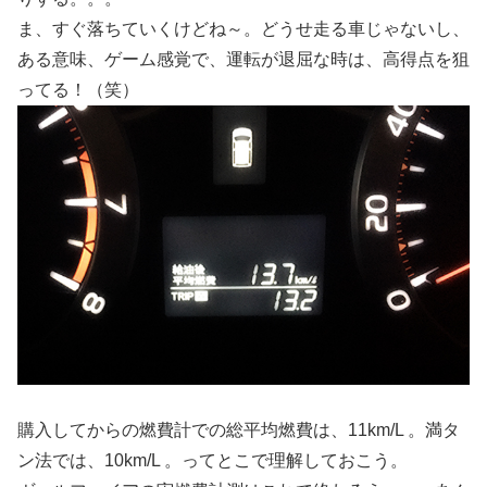
ま、すぐ落ちていくけどね～。どうせ走る車じゃないし、
ある意味、ゲーム感覚で、運転が退屈な時は、高得点を狙
ってる！（笑）
購入してからの燃費計での総平均燃費は、11km/L 。満タ
ン法では、10km/L 。ってとこで理解しておこう。