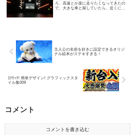
ろ、高速とか楽に走りたくなってきたの
で、大きな車と探していたら、近くに程
度のいいヴェルファイアの20系があった
ので、乗り換え。20系は、初代は特に値
も落ち着いてきて、購入しやすくなって
きたんじゃないかと思...
主人公の名前を好きに設定できるオリジ
ナル絵本がステキすぎる！
1ｸﾘｯｸ! 簡単デザイン! グラフィックスタ
イル集009
コメント
コメントを書き込む