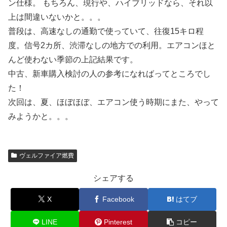
ン仕様。 もちろん、現行や、ハイブリッドなら、それ以
上は間違いないかと。。。
普段は、高速なしの通勤で使っていて、往復15キロ程
度。信号2カ所、渋滞なしの地方での利用。エアコンほと
んど使わない季節の上記結果です。
中古、新車購入検討の人の参考になればってところでし
た！
次回は、夏、ほぼほぼ、エアコン使う時期にまた、やって
みようかと。。。
ヴェルファイア燃費
シェアする
X
Facebook
はてブ
LINE
Pinterest
コピー